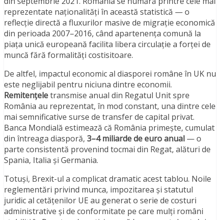
din septembrie 2021. România se numără printre cele mai
reprezentate naționalități în această statistică — o
reflecție directă a fluxurilor masive de migrație economică
din perioada 2007–2016, când apartenența comună la
piața unică europeană facilita libera circulație a forței de
muncă fără formalități costisitoare.
De altfel, impactul economic al diasporei române în UK nu
este neglijabil pentru niciuna dintre economii.
Remitențele
transmise anual din Regatul Unit spre
România au reprezentat, în mod constant, una dintre cele
mai semnificative surse de transfer de capital privat.
Banca Mondială estimează că România primește, cumulat
din întreaga diasporă,
3–4 miliarde de euro anual
— o
parte consistentă provenind tocmai din Regat, alături de
Spania, Italia și Germania.
Totuși, Brexit-ul a complicat dramatic acest tablou. Noile
reglementări privind munca, impozitarea și statutul
juridic al cetățenilor UE au generat o serie de costuri
administrative și de conformitate pe care mulți români