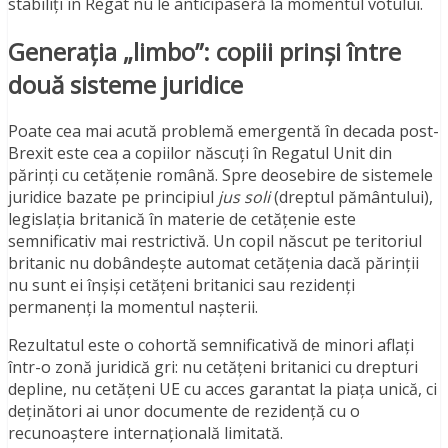
stabiliți în Regat nu le anticipaseră la momentul votului.
Generația „limbo”: copiii prinși între
două sisteme juridice
Poate cea mai acută problemă emergentă în decada post-
Brexit este cea a copiilor născuți în Regatul Unit din
părinți cu cetățenie română. Spre deosebire de sistemele
juridice bazate pe principiul
jus soli
(dreptul pământului),
legislația britanică în materie de cetățenie este
semnificativ mai restrictivă. Un copil născut pe teritoriul
britanic nu dobândește automat cetățenia dacă părinții
nu sunt ei înșiși cetățeni britanici sau rezidenți
permanenți la momentul nașterii.
Rezultatul este o cohortă semnificativă de minori aflați
într-o zonă juridică gri: nu cetățeni britanici cu drepturi
depline, nu cetățeni UE cu acces garantat la piața unică, ci
deținători ai unor documente de rezidență cu o
recunoaștere internațională limitată.