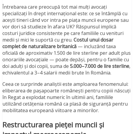
Întrebarea care preocupă tot mai mulți avocați
specializați în drept internațional este: ce se întâmplă cu
acești tineri când vor intra pe piața muncii europene sau
vor dori să studieze în afara UK? Răspunsul implică
costuri juridice consistente pe care familiile cu venituri
medii și mici le suportă cu greu.
Costul unui dosar
complet de naturalizare britanică
— incluzând taxa
oficială de aproximativ 1.500 de lire sterline per adult plus
onorariile avocațiale — poate depăși, pentru o familie cu
doi adulți și doi copii, suma de
5.000–7.000 de lire sterline
,
echivalentul a 3–4 salarii medii brute în România.
Ceea ce surprinde analiștii este amploarea fenomenului:
eliberarea de pașapoarte românești pentru copiii născuți
în Regat a explodat numeric în ultimii ani, familiile
utilizând cetățenia română ca plasă de siguranță pentru
mobilitatea europeană viitoare a minorilor.
Restructurarea pieței muncii și