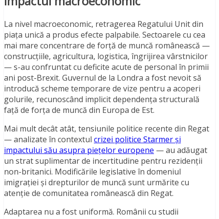
impactul macroeconomic
La nivel macroeconomic, retragerea Regatului Unit din
piața unică a produs efecte palpabile. Sectoarele cu cea
mai mare concentrare de forță de muncă românească —
construcțiile, agricultura, logistica, îngrijirea vârstnicilor
— s-au confruntat cu deficite acute de personal în primii
ani post-Brexit. Guvernul de la Londra a fost nevoit să
introducă scheme temporare de vize pentru a acoperi
golurile, recunoscând implicit dependența structurală
față de forța de muncă din Europa de Est.
Mai mult decât atât, tensiunile politice recente din Regat
— analizate în contextul
crizei politice Starmer și
impactului său asupra piețelor europene
— au adăugat
un strat suplimentar de incertitudine pentru rezidenții
non-britanici. Modificările legislative în domeniul
imigrației și drepturilor de muncă sunt urmărite cu
atenție de comunitatea românească din Regat.
Adaptarea nu a fost uniformă. Românii cu studii