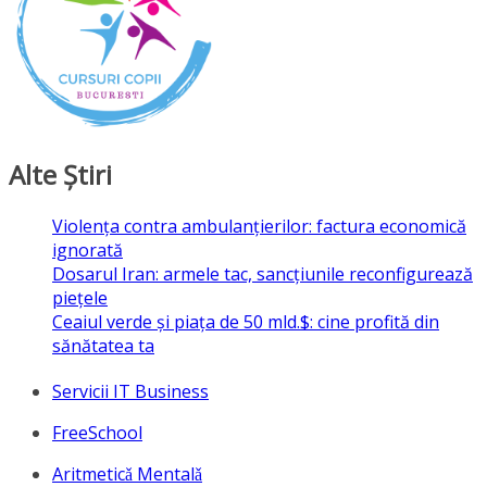
Alte Ştiri
Violența contra ambulanțierilor: factura economică
ignorată
Dosarul Iran: armele tac, sancțiunile reconfigurează
piețele
Ceaiul verde și piața de 50 mld.$: cine profită din
sănătatea ta
Servicii IT Business
FreeSchool
Aritmeticǎ Mentalǎ