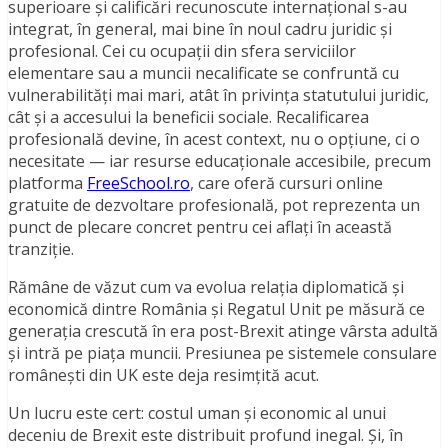
superioare și calificări recunoscute internațional s-au
integrat, în general, mai bine în noul cadru juridic și
profesional. Cei cu ocupații din sfera serviciilor
elementare sau a muncii necalificate se confruntă cu
vulnerabilități mai mari, atât în privința statutului juridic,
cât și a accesului la beneficii sociale. Recalificarea
profesională devine, în acest context, nu o opțiune, ci o
necesitate — iar resurse educaționale accesibile, precum
platforma
FreeSchool.ro
, care oferă cursuri online
gratuite de dezvoltare profesională, pot reprezenta un
punct de plecare concret pentru cei aflați în această
tranziție.
Rămâne de văzut cum va evolua relația diplomatică și
economică dintre România și Regatul Unit pe măsură ce
generația crescută în era post-Brexit atinge vârsta adultă
și intră pe piața muncii. Presiunea pe sistemele consulare
românești din UK este deja resimțită acut.
Un lucru este cert: costul uman și economic al unui
deceniu de Brexit este distribuit profund inegal. Și, în