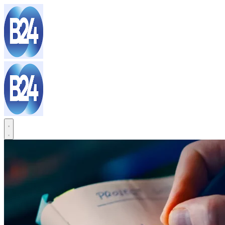
Sari
la
conținut