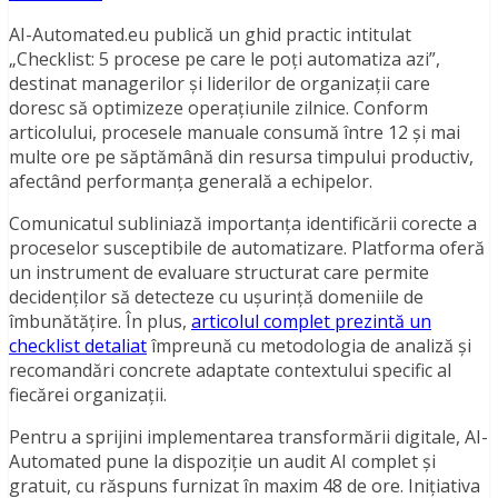
AI-Automated.eu publică un ghid practic intitulat
„Checklist: 5 procese pe care le poți automatiza azi”,
destinat managerilor și liderilor de organizații care
doresc să optimizeze operațiunile zilnice. Conform
articolului, procesele manuale consumă între 12 și mai
multe ore pe săptămână din resursa timpului productiv,
afectând performanța generală a echipelor.
Comunicatul subliniază importanța identificării corecte a
proceselor susceptibile de automatizare. Platforma oferă
un instrument de evaluare structurat care permite
decidenților să detecteze cu ușurință domeniile de
îmbunătățire. În plus,
articolul complet prezintă un
checklist detaliat
împreună cu metodologia de analiză și
recomandări concrete adaptate contextului specific al
fiecărei organizații.
Pentru a sprijini implementarea transformării digitale, AI-
Automated pune la dispoziție un audit AI complet și
gratuit, cu răspuns furnizat în maxim 48 de ore. Inițiativa