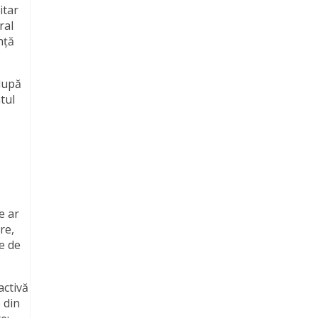
itar
ral
nță
 după
tul
e ar
re,
ie de
activă
 din