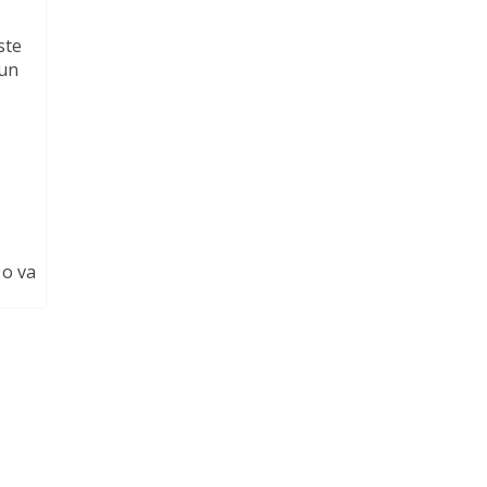
ste
 un
 o va