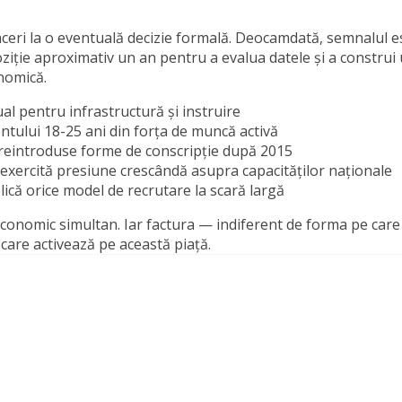
ceri la o eventuală decizie formală. Deocamdată, semnalul e
poziție aproximativ un an pentru a evalua datele și a construi
nomică.
l pentru infrastructură și instruire
ului 18-25 ani din forța de muncă activă
 reintroduse forme de conscripție după 2015
exercită presiune crescândă asupra capacităților naționale
lică orice model de recrutare la scară largă
și economic simultan. Iar factura — indiferent de forma pe care
 care activează pe această piață.