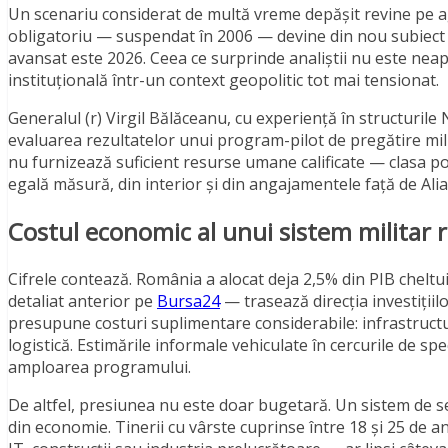
Un scenariu considerat de multă vreme depășit revine pe ag
obligatoriu — suspendat în 2006 — devine din nou subiect d
avansat este 2026. Ceea ce surprinde analiștii nu este neapă
instituțională într-un context geopolitic tot mai tensionat.
Generalul (r) Virgil Bălăceanu, cu experiență în structurile
evaluarea rezultatelor unui program-pilot de pregătire mil
nu furnizează suficient resurse umane calificate — clasa polit
egală măsură, din interior și din angajamentele față de Ali
Costul economic al unui sistem militar r
Cifrele contează. România a alocat deja 2,5% din PIB cheltu
detaliat anterior pe
Bursa24
— trasează direcția investițiil
presupune costuri suplimentare considerabile: infrastructu
logistică. Estimările informale vehiculate în cercurile de sp
amploarea programului.
De altfel, presiunea nu este doar bugetară. Un sistem de s
din economie. Tinerii cu vârste cuprinse între 18 și 25 de 