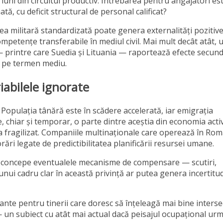
 luni din circuitul productiv. Întrebarea pentru angajatori est
ă, cu deficit structural de personal calificat?
irea militară standardizată poate genera externalități pozitive
competențe transferabile în mediul civil. Mai mult decât atât, 
 printre care Suedia și Lituania — raportează efecte secun
ii pe termen mediu.
iabilele ignorate
Populația tânără este în scădere accelerată, iar emigrația
 chiar și temporar, o parte dintre aceștia din economia acti
 fragilizat. Companiile multinaționale care operează în Ro
orări legate de predictibilitatea planificării resursei umane.
 va concepe eventualele mecanisme de compensare — scutiri,
ui cadru clar în această privință ar putea genera incertitu
ante pentru tinerii care doresc să înțeleagă mai bine interse
ră — un subiect cu atât mai actual dacă peisajul ocupațional u