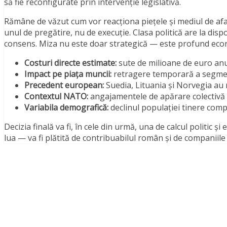
să fie reconfigurate prin intervenție legislativă.
Rămâne de văzut cum vor reacționa piețele și mediul de afa
unul de pregătire, nu de execuție. Clasa politică are la dis
consens. Miza nu este doar strategică — este profund eco
Costuri directe estimate:
sute de milioane de euro anua
Impact pe piața muncii:
retragere temporară a segment
Precedent european:
Suedia, Lituania și Norvegia au
Contextul NATO:
angajamentele de apărare colectivă 
Variabila demografică:
declinul populației tinere comp
Decizia finală va fi, în cele din urmă, una de calcul politic 
lua — va fi plătită de contribuabilul român și de companiile