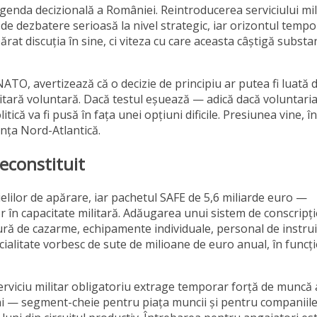
enda decizională a României. Reintroducerea serviciului mil
e dezbatere serioasă la nivel strategic, iar orizontul tempo
rat discuția în sine, ci viteza cu care aceasta câștigă substa
 NATO, avertizează că o decizie de principiu ar putea fi luată
itară voluntară. Dacă testul eșuează — adică dacă voluntaria
ică va fi pusă în fața unei opțiuni dificile. Presiunea vine, în
anța Nord-Atlantică.
econstituit
ielilor de apărare, iar pachetul SAFE de 5,6 miliarde euro —
or în capacitate militară. Adăugarea unui sistem de conscripți
ră de cazarme, echipamente individuale, personal de instrui
ecialitate vorbesc de sute de milioane de euro anual, în funcț
erviciu militar obligatoriu extrage temporar forță de muncă 
ani — segment-cheie pentru piața muncii și pentru companiile