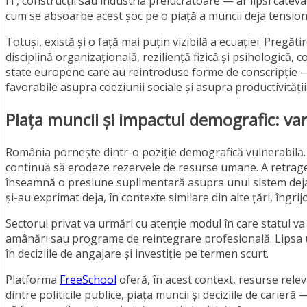
IT, construcții sau industria prelucrătoare — ar lipsi câteva
cum se absoarbe acest șoc pe o piață a muncii deja tensionat
Totuși, există și o față mai puțin vizibilă a ecuației. Pregăt
disciplină organizațională, reziliență fizică și psihologică, 
state europene care au reintroduse forme de conscripție —
favorabile asupra coeziunii sociale și asupra productivităț
Piața muncii și impactul demografic: var
România pornește dintr-o poziție demografică vulnerabilă. 
continuă să erodeze rezervele de resurse umane. A retrage,
înseamnă o presiune suplimentară asupra unui sistem deja
și-au exprimat deja, în contexte similare din alte țări, îngrij
Sectorul privat va urmări cu atenție modul în care statul
amânări sau programe de reintegrare profesională. Lipsa un
în deciziile de angajare și investiție pe termen scurt.
Platforma
FreeSchool
oferă, în acest context, resurse relev
dintre politicile publice, piața muncii și deciziile de carie