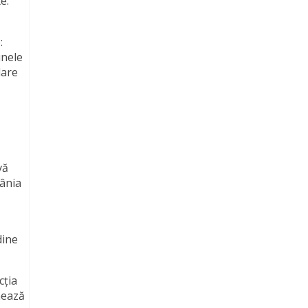
e:
:
unele
dare
vă
mânia
dine
cția
rmează