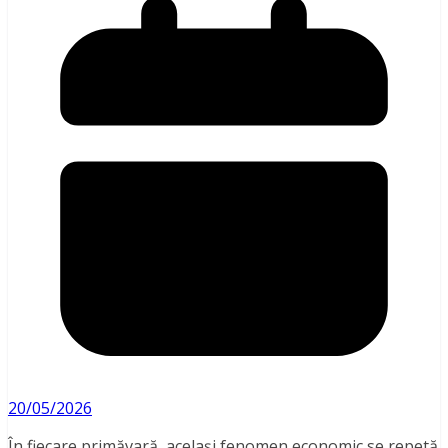
20/05/2026
În fiecare primăvară, același fenomen economic se repetă