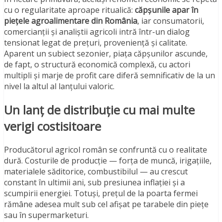
cu o regularitate aproape ritualică:
căpșunile apar în
piețele agroalimentare din România
, iar consumatorii,
comercianții și analiștii agricoli intră într-un dialog
tensionat legat de prețuri, proveniență și calitate.
Aparent un subiect sezonier, piața căpșunilor ascunde,
de fapt, o structură economică complexă, cu actori
multipli și marje de profit care diferă semnificativ de la un
nivel la altul al lanțului valoric.
Un lanț de distribuție cu mai multe
verigi costisitoare
Producătorul agricol român se confruntă cu o realitate
dură. Costurile de producție — forța de muncă, irigațiile,
materialele săditorice, combustibilul — au crescut
constant în ultimii ani, sub presiunea inflației și a
scumpirii energiei. Totuși, prețul de la poarta fermei
rămâne adesea mult sub cel afișat pe tarabele din piețe
sau în supermarketuri.