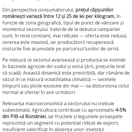
Din perspectiva consumatorului,
prețul căpșunilor
românești variază între 12 și 25 de lei per kilogram
, în
funcție de zona geografică, tipul de punct de vânzare și
momentul sezonului. Valorile de la debutul campaniei
sunt, în mod constant, mai ridicate — oferta este redusă,
cererea este maximă, iar producătorii recuperează
costurile fixe acumulate pe parcursul lunilor de iarnă.
Pe măsură ce sezonul avansează și producția se extinde
în bazinele agricole din sudul și estul țării, prețurile tind
să scadă. Această dinamică este previzibilă, dar rămâne de
văzut în ce măsură volatilitatea climatică — secetele
timpurii sau ploile excesive din mai — va distorsiona ciclul
normal al ofertei în anii următori.
Relevanța macroeconomică a sectorului nu trebuie
subestimată. Agricultura contribuie cu aproximativ
4-5%
din PIB-ul României
, iar fructele și legumele proaspete
reprezintă un segment cu potențial ridicat de export,
insuficient valorificat în absența unor investiții