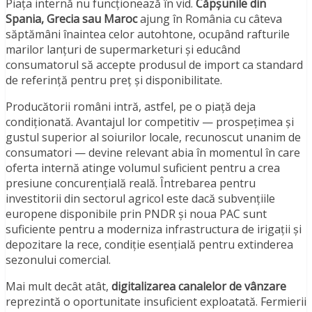
Piața internă nu funcționează în vid.
Căpșunile din
Spania, Grecia sau Maroc
ajung în România cu câteva
săptămâni înaintea celor autohtone, ocupând rafturile
marilor lanțuri de supermarketuri și educând
consumatorul să accepte produsul de import ca standard
de referință pentru preț și disponibilitate.
Producătorii români intră, astfel, pe o piață deja
condiționată. Avantajul lor competitiv — prospețimea și
gustul superior al soiurilor locale, recunoscut unanim de
consumatori — devine relevant abia în momentul în care
oferta internă atinge volumul suficient pentru a crea
presiune concurențială reală. Întrebarea pentru
investitorii din sectorul agricol este dacă subvențiile
europene disponibile prin PNDR și noua PAC sunt
suficiente pentru a moderniza infrastructura de irigații și
depozitare la rece, condiție esențială pentru extinderea
sezonului comercial.
Mai mult decât atât,
digitalizarea canalelor de vânzare
reprezintă o oportunitate insuficient exploatată. Fermierii