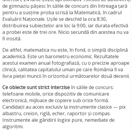
de gimnaziu pășesc în sălile de concurs din întreaga țară
pentru a susține proba scrisă la Matematică, în cadrul
Evaluării Naționale. Ușile se deschid la ora 8:30,
distribuirea subiectelor are loc la 9:00, iar durata efectivă
a probei este de trei ore. Nicio secundă din acestea nu va
fi irosită.
De altfel, matematica nu este, în fond, o simplă disciplină
academică. Este un barometru economic. Rezultatele
acestui examen anual fotografiază, cu o precizie aproape
clinică, calitatea capitalului uman pe care România îl va
livra pieței muncii în orizontul următoarelor două decenii.
Ce obiecte sunt strict interzise
în sălile de concurs:
telefoane mobile, orice dispozitiv de comunicare
electronică, mijloace de copiere sub orice formă.
Candidații au acces exclusiv la instrumente clasice — pix
albastru, creion, riglă, echer, raportor și compas.
Instrumente ale gândirii logice pure, nemediate de
algoritmi.