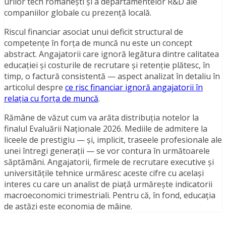
urilor tech românești și a departamentelor R&D ale
companiilor globale cu prezență locală.
Riscul financiar asociat unui deficit structural de
competențe în forța de muncă nu este un concept
abstract. Angajatorii care ignoră legătura dintre calitatea
educației și costurile de recrutare și retenție plătesc, în
timp, o factură consistentă — aspect analizat în detaliu în
articolul despre
ce risc financiar ignoră angajatorii în
relația cu forța de muncă
.
Rămâne de văzut cum va arăta distribuția notelor la
finalul Evaluării Naționale 2026. Mediile de admitere la
liceele de prestigiu — și, implicit, traseele profesionale ale
unei întregi generații — se vor contura în următoarele
săptămâni. Angajatorii, firmele de recrutare executive și
universitățile tehnice urmăresc aceste cifre cu același
interes cu care un analist de piață urmărește indicatorii
macroeconomici trimestriali. Pentru că, în fond, educația
de astăzi este economia de mâine.