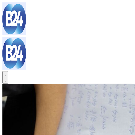
Sari
la
conținut