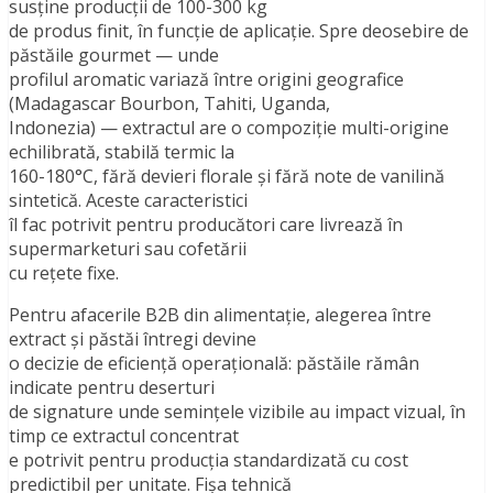
susține producții de 100-300 kg
de produs finit, în funcție de aplicație. Spre deosebire de
păstăile gourmet — unde
profilul aromatic variază între origini geografice
(Madagascar Bourbon, Tahiti, Uganda,
Indonezia) — extractul are o compoziție multi-origine
echilibrată, stabilă termic la
160-180°C, fără devieri florale și fără note de vanilină
sintetică. Aceste caracteristici
îl fac potrivit pentru producători care livrează în
supermarketuri sau cofetării
cu rețete fixe.
Pentru afacerile B2B din alimentație, alegerea între
extract și păstăi întregi devine
o decizie de eficiență operațională: păstăile rămân
indicate pentru deserturi
de signature unde semințele vizibile au impact vizual, în
timp ce extractul concentrat
e potrivit pentru producția standardizată cu cost
predictibil per unitate. Fișa tehnică