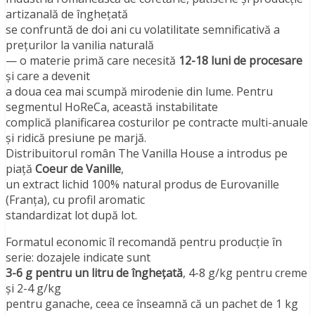
artizanală de înghețată
se confruntă de doi ani cu volatilitate semnificativă a
prețurilor la vanilia naturală
— o materie primă care necesită
12-18 luni de procesare
și care a devenit
a doua cea mai scumpă mirodenie din lume. Pentru
segmentul HoReCa, această instabilitate
complică planificarea costurilor pe contracte multi-anuale
și ridică presiune pe marjă.
Distribuitorul român The Vanilla House a introdus pe
piață
Coeur de Vanille
,
un extract lichid 100% natural produs de Eurovanille
(Franța), cu profil aromatic
standardizat lot după lot.
Formatul economic îl recomandă pentru producție în
serie: dozajele indicate sunt
3-6 g pentru un litru de înghețată
, 4-8 g/kg pentru creme
și 2-4 g/kg
pentru ganache, ceea ce înseamnă că un pachet de 1 kg