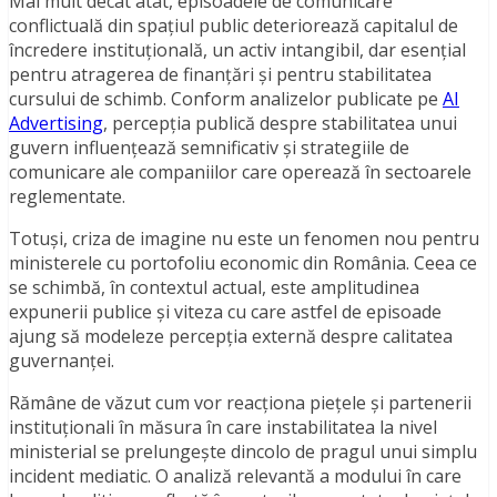
Mai mult decât atât, episoadele de comunicare
conflictuală din spațiul public deteriorează capitalul de
încredere instituțională, un activ intangibil, dar esențial
pentru atragerea de finanțări și pentru stabilitatea
cursului de schimb. Conform analizelor publicate pe
AI
Advertising
, percepția publică despre stabilitatea unui
guvern influențează semnificativ și strategiile de
comunicare ale companiilor care operează în sectoarele
reglementate.
Totuși, criza de imagine nu este un fenomen nou pentru
ministerele cu portofoliu economic din România. Ceea ce
se schimbă, în contextul actual, este amplitudinea
expunerii publice și viteza cu care astfel de episoade
ajung să modeleze percepția externă despre calitatea
guvernanței.
Rămâne de văzut cum vor reacționa piețele și partenerii
instituționali în măsura în care instabilitatea la nivel
ministerial se prelungește dincolo de pragul unui simplu
incident mediatic. O analiză relevantă a modului în care