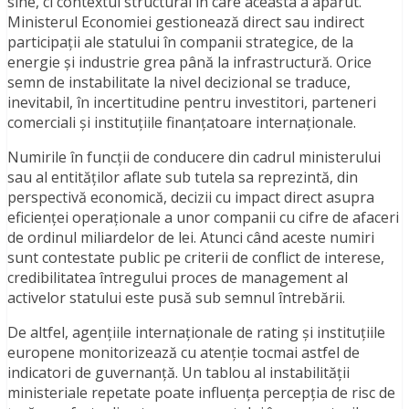
sine, ci contextul structural în care aceasta a apărut.
Ministerul Economiei gestionează direct sau indirect
participații ale statului în companii strategice, de la
energie și industrie grea până la infrastructură. Orice
semn de instabilitate la nivel decizional se traduce,
inevitabil, în incertitudine pentru investitori, parteneri
comerciali și instituțiile finanțatoare internaționale.
Numirile în funcții de conducere din cadrul ministerului
sau al entităților aflate sub tutela sa reprezintă, din
perspectivă economică, decizii cu impact direct asupra
eficienței operaționale a unor companii cu cifre de afaceri
de ordinul miliardelor de lei. Atunci când aceste numiri
sunt contestate public pe criterii de conflict de interese,
credibilitatea întregului proces de management al
activelor statului este pusă sub semnul întrebării.
De altfel, agențiile internaționale de rating și instituțiile
europene monitorizează cu atenție tocmai astfel de
indicatori de guvernanță. Un tablou al instabilității
ministeriale repetate poate influența percepția de risc de