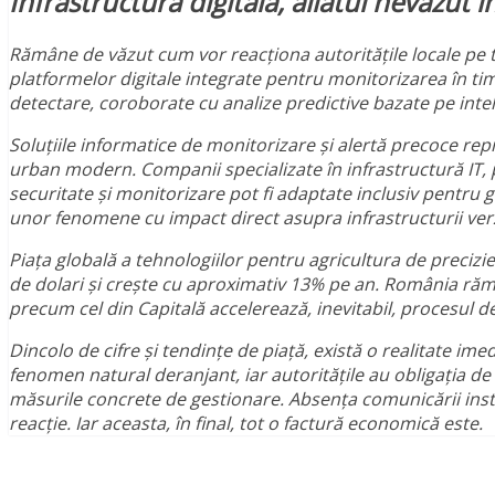
Infrastructura digitală, aliatul nevăzut
Rămâne de văzut cum vor reacționa autoritățile locale pe
platformelor digitale integrate pentru monitorizarea în ti
detectare, coroborate cu analize predictive bazate pe inte
Soluțiile informatice de monitorizare și alertă precoce 
urban modern. Companii specializate în infrastructură IT
securitate și monitorizare pot fi adaptate inclusiv pentru g
unor fenomene cu impact direct asupra infrastructurii verzi
Piața globală a tehnologiilor pentru agricultura de preciz
de dolari și crește cu aproximativ 13% pe an. România rămâ
precum cel din Capitală accelerează, inevitabil, procesul de
Dincolo de cifre și tendințe de piață, există o realitate ime
fenomen natural deranjant, iar autoritățile au obligația d
măsurile concrete de gestionare. Absența comunicării institu
reacție. Iar aceasta, în final, tot o factură economică este.