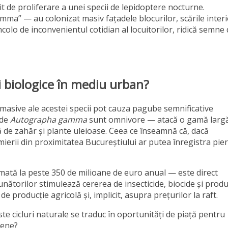
t de proliferare a unei specii de lepidoptere nocturne.
a” — au colonizat masiv fațadele blocurilor, scările interi
incolo de inconvenientul cotidian al locuitorilor, ridică semne
ii biologice în mediu urban?
le masive ale acestei specii pot cauza pagube semnificative
 de
Autographa gamma
sunt omnivore — atacă o gamă larg
lă de zahăr și plante uleioase. Ceea ce înseamnă că, dacă
ierii din proximitatea Bucureștiului ar putea înregistra pier
imată la peste 350 de milioane de euro anual — este direct
unătorilor stimulează cererea de insecticide, biocide și prod
 de producție agricolă și, implicit, asupra prețurilor la raft.
te cicluri naturale se traduc în oportunități de piață pentru
pene?