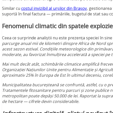
Similar cu
costul invizibil al urșilor din Brașov
, gestionarea 
suportă în final factura — primăriile, bugetul de stat sau co
Fenomenul climatic din spatele explozie
Ceea ce surprinde analiștii nu este prezența speciei în sin
parcurge anual mii de kilometri dinspre Africa de Nord sp
acest sezon estival. Condițiile meteorologice din primăvara
moderate, au favorizat înmulțirea accelerată a speciei pe t
Mai mult decât atât, schimbările climatice amplifică frecve
Organizației Națiunilor Unite pentru Alimentație și Agricul
aproximativ 25% în Europa de Est în ultimul deceniu, corela
Municipalitatea bucureșteană se confruntă, astfel, cu o pre
Tratamentele fitosanitare pentru parcuri și zone publice n
metropolitan poate depăși 50.000 de lei. Raportat la suprafa
de hectare — cifrele devin considerabile.