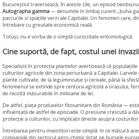
Bucureștiul traversează, în aceste zile, un episod neobișnui
Autographa gamma
— denumite în limbaj curent „buha gamm
parcurile și spațiile verzi ale Capitalei. Un fenomen care, d
întrebare cu greutate economică reală.
Totuși, nu e vorba de o simplă curiozitate entomologică.
Cine suportă, de fapt, costul unei invaz
Specialiștii în protecția plantelor avertizează că populații
culturilor agricole din zona periurbană a Capitalei. Larvele
plante cultivate, de la leguminoase și cereale, până la sfec
fenomenul se extinde spre centura agricolă a orașului, ferm
de recoltă măsurabile în milioane de lei.
De altfel, piața produselor fitosanitare din România — est
influențată de astfel de episoade. O presiune crescută a dă
protecție a culturilor, cu implicații directe asupra costurilor
Întrebarea pentru investitori este simplă: în ce măsură aces
companiile din sectorul agro-chimic listat pe bursele euro