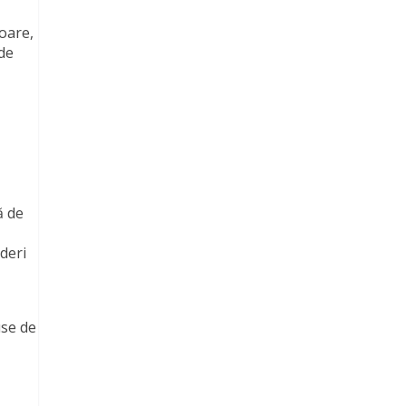
oare,
 de
ă de
deri
use de