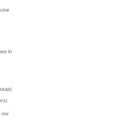
 cine
ate în
tații.
rzi.
 mii