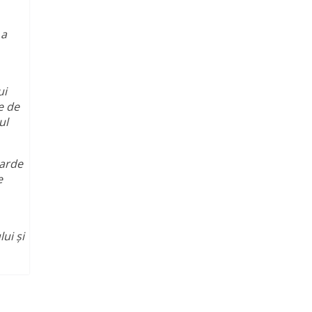
 a
ui
e de
ul
iarde
e
ui și