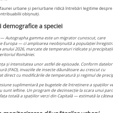
faunei urbane și periurbane ridică întrebări legitime despre
ntribuabilii obișnuiți.
i demografice a speciei
e —
Autographa gamma este un migrator cunoscut, care
re Europa — ci amploarea neobișnuită a populației înregistr
 anului 2026, marcate de temperaturi ridicate și precipitații
eritoriul României.
nța și intensitatea unor astfel de episoade. Conform datelor
tură (FAO), invaziile de insecte dăunătoare au crescut cu
t direct cu modificările de temperatură și regimul de precipi
siune suplimentară pe bugetele de întreținere a spațiilor ve
u sunt ieftine. Un program de dezinsecție la scara unui parc
ța totală a spațiilor verzi din Capitală — estimată la câteva