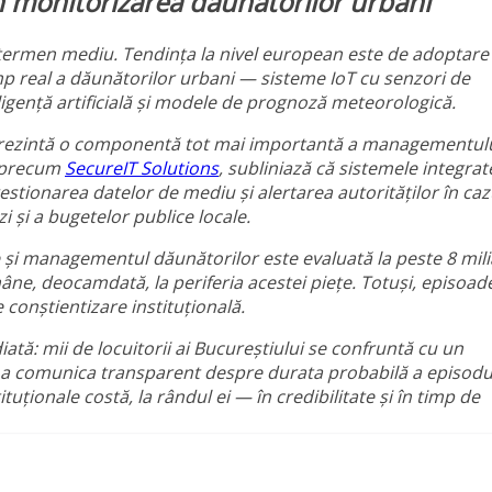
 în monitorizarea dăunătorilor urbani
 termen mediu. Tendința la nivel european este de adoptare
mp real a dăunătorilor urbani — sisteme IoT cu senzori de
ligență artificială și modele de prognoză meteorologică.
reprezintă o componentă tot mai importantă a managementul
, precum
SecureIT Solutions
, subliniază că sistemele integrat
estionarea datelor de mediu și alertarea autorităților în caz
 și a bugetelor publice locale.
ie și managementul dăunătorilor este evaluată la peste 8 mil
ne, deocamdată, la periferia acestei piețe. Totuși, episoad
 conștientizare instituțională.
diată: mii de locuitorii ai Bucureștiului se confruntă cu un
e a comunica transparent despre durata probabilă a episodul
ționale costă, la rândul ei — în credibilitate și în timp de