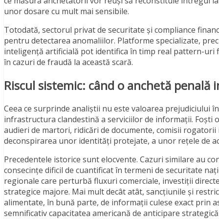
ce măsură anchetatorii vor reuși să reconstituie întregul lan
unor dosare cu mult mai sensibile.
Totodată, sectorul privat de securitate și compliance finan
pentru detectarea anomaliilor. Platforme specializate, pre
inteligență artificială pot identifica în timp real pattern-u
în cazuri de fraudă la această scară.
Riscul sistemic: când o anchetă penală 
Ceea ce surprinde analiștii nu este valoarea prejudiciului î
infrastructura clandestină a serviciilor de informații. Foști
audieri de martori, ridicări de documente, comisii rogatori
deconspirarea unor identități protejate, a unor rețele de ac
Precedentele istorice sunt elocvente. Cazuri similare au c
consecințe dificil de cuantificat în termeni de securitate naț
regionale care perturbă fluxuri comerciale, investiții direc
strategice majore. Mai mult decât atât, sancțiunile și restri
alimentate, în bună parte, de informații culese exact prin 
semnificativ capacitatea americană de anticipare strategică