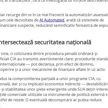
ț al tranzacțiilor, fără ca investigația să forțeze deschidere
ciar recurge din ce în ce mai frecvent la automatizări avansat
cum cele dezvoltate de
AI Automated
, arată că sistemele de
ri financiare suspecte, reducând semnificativ fereastra de exp
intersectează securitatea națională
n sine, ci coliziunea dintre procedura penală ordinară și
 oficiali CIA au transmis avertismente clare: procedurile stan
i internaționale — pot declanșa, prin efect de domino,
operire și a unor mecanisme de finanțare aflate în uz activ.
ondus la compromiterea parțială a unor programe CIA, cu
ională, dar și cu implicații economice indirecte — destabilizăr
te și stabilitatea unor piețe emergente unde SUA dețin intere
cțiile comerciale utilizate ca instrumente de politică externă 
astfel de rețele. O eventuală deconspirare ar putea reduce
.