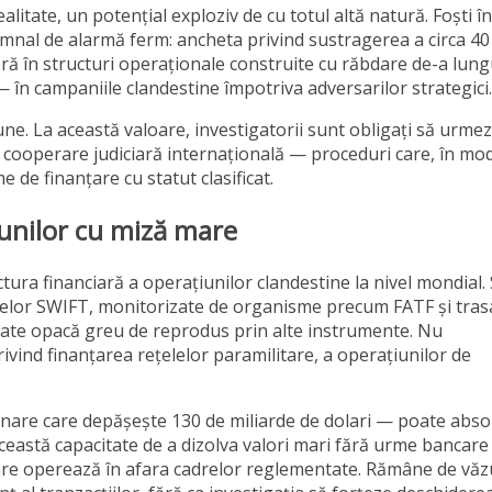
itate, un potențial exploziv de cu totul altă natură. Foști în
semnal de alarmă ferm: ancheta privind sustragerea a circa 40
oră în structuri operaționale construite cu răbdare de-a lung
— în campaniile clandestine împotriva adversarilor strategici.
ne. La această valoare, investigatorii sunt obligați să urme
ite cooperare judiciară internațională — proceduri care, în mo
e de finanțare cu statut clasificat.
iunilor cu miză mare
ctura financiară a operațiunilor clandestine la nivel mondial.
lelor SWIFT, monitorizate de organisme precum FATF și tras
iditate opacă greu de reprodus prin alte instrumente. Nu
vind finanțarea rețelelor paramilitare, a operațiunilor de
onare care depășește 130 de miliarde de dolari — poate abso
această capacitate de a dizolva valori mari fără urme bancare
 care operează în afara cadrelor reglementate. Rămâne de văz