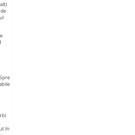
alți
 de
ul
ze
d
 Spre
abile
rbi
ut în