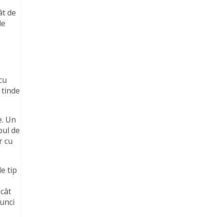
ât de
de
cu
 tinde
e. Un
pul de
r cu
e tip
 cât
tunci