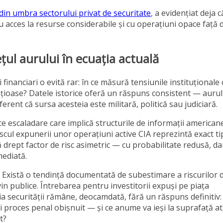
 din umbra sectorului privat de securitate
, a evidențiat deja c
cu acces la resurse considerabile și cu operațiuni opace față 
ețul aurului în ecuația actuală
financiari o evită rar: în ce măsură tensiunile instituționale 
rețioase? Datele istorice oferă un răspuns consistent — aurul
erent că sursa acesteia este militară, politică sau judiciară.
ice escaladare care implică structurile de informații american
cul expunerii unor operațiuni active CIA reprezintă exact ti
că drept factor de risc asimetric — cu probabilitate redusă, da
mediată.
. Există o tendință documentată de subestimare a riscurilor d
in publice. Întrebarea pentru investitorii expuși pe piața
ia securității rămâne, deocamdată, fără un răspuns definitiv:
ui proces penal obișnuit — și ce anume va ieși la suprafață a
t?