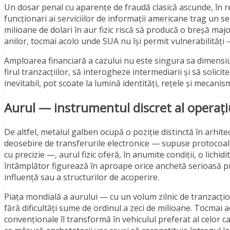
Un dosar penal cu aparențe de fraudă clasică ascunde, în real
funcționari ai serviciilor de informații americane trag un 
milioane de dolari în aur fizic riscă să producă o breșă maj
anilor, tocmai acolo unde SUA nu își permit vulnerabilități 
Amploarea financiară a cazului nu este singura sa dimensiu
firul tranzacțiilor, să interogheze intermediarii și să solic
inevitabil, pot scoate la lumină identități, rețele și mecanism
Aurul — instrumentul discret al operaț
De altfel, metalul galben ocupă o poziție distinctă în arhite
deosebire de transferurile electronice — supuse protocoa
cu precizie —, aurul fizic oferă, în anumite condiții, o lich
întâmplător figurează în aproape orice anchetă serioasă pri
influență sau a structurilor de acoperire.
Piața mondială a aurului — cu un volum zilnic de tranzacți
fără dificultăți sume de ordinul a zeci de milioane. Tocmai 
convenționale îl transformă în vehiculul preferat al celor