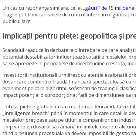
Un caz cu rezonanțe similare, cel al
„găurii” de 15 milioane
fragile pot fi mecanismele de control intern în organizații 
publicul larg.
Implicații pentru piețe: geopolitica și pr
Scandalul readuce în dezbatere o întrebare pe care analiștii 
potențial destabilizator influențează cotațiile metalelor p
să se aprecieze în perioadele de incertitudine crescută, indif
Investitorii instituționali urmăresc cu atenție esalonată or
dosar care combină o fraudă financiară spectaculoasă cu ris
eveniment pe care algoritmii sofisticați de trading îl clasifi
impact potențial disproporționat față de dimensiunea sa i
Totuși, piețele globale nu au reacționat deocamdată vizibil
„intelligence breach” până în momentul în care detaliile dev
metalelor prețioase sau pe titlurile companiilor din industr
timp va reuși dosarul să rămână în limitele discrete ale un
când presiunea procesuală va deveni imposibil de gestiona