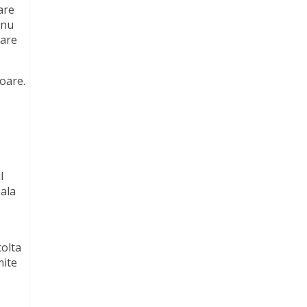
are
 nu
oare
soare.
l
pala
colta
mite