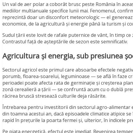
Un val de aer polar a coborât brusc peste România în acea
mediilor multianuale specifice lunii mai. Fenomenul, confir
reprezintă doar un disconfort meteorologic — el generează
economice, de la agricultură și energie până la turism și con
Sudul țării este lovit de rafale puternice de vânt, în timp 
Contrastul față de așteptările de sezon este semnificativ.
Agricultura și energia, sub presiunea șo
Sectorul agricol este primul care absoarbe efectele negativ
porumb, floarea-soarelui, leguminoase — se află în faze cr
perioadei poate afecta rata de germinație și creșterea plant
zonă cerealieră a țării — se confruntă acum cu o dublă pres
răcirea bruscă stresează culturile deja răsărite.
Întrebarea pentru investitorii din sectorul agro-alimentar 
din toamna acestui an, dacă episoadele climatice atipice se
rapid în prețurile la poarta fermei și, ulterior, în indicele 
Pe piața energetică, efectul este imediat. Revenirea temp