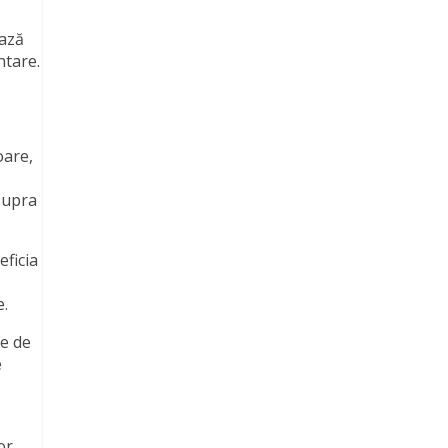
ează
ntare.
oare,
asupra
eficia
e.
ne de
e
or