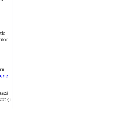
tic
ilor
ii
pene
ează
cât și