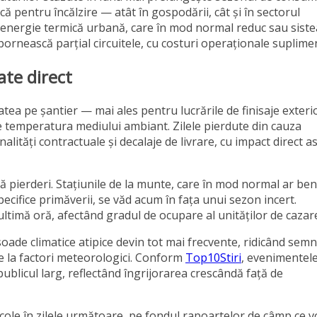
ă pentru încălzire — atât în gospodării, cât și în sectorul
 de energie termică urbană, care în mod normal reduc sau sist
epornească parțial circuitele, cu costuri operaționale suplime
ate direct
tatea pe șantier — mai ales pentru lucrările de finisaje exteri
de temperatura mediului ambiant. Zilele pierdute din cauza
lități contractuale și decalaje de livrare, cu impact direct 
 pierderi. Stațiunile de la munte, care în mod normal ar ben
specifice primăverii, se văd acum în fața unui sezon incert.
ultimă oră, afectând gradul de ocupare al unităților de cazar
isoade climatice atipice devin tot mai frecvente, ridicând sem
e la factori meteorologici. Conform
Top10Stiri
, evenimentel
ublicul larg, reflectând îngrijorarea crescândă față de
ole în zilele următoare, pe fondul rapoartelor de câmp ce v