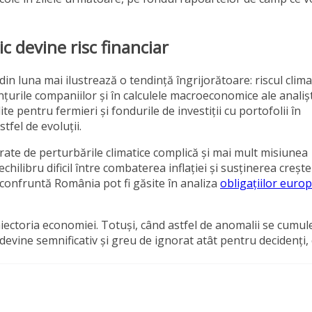
 devine risc financiar
in luna mai ilustrează o tendință îngrijorătoare: riscul clima
nțurile companiilor și în calculele macroeconomice ale analișt
te pentru fermieri și fondurile de investiții cu portofolii în
fel de evoluții.
erate de perturbările climatice complică și mai mult misiunea
hilibru dificil între combaterea inflației și susținerea creșter
 confruntă România pot fi găsite în analiza
obligațiilor euro
ectoria economiei. Totuși, când astfel de anomalii se cumul
devine semnificativ și greu de ignorat atât pentru decidenți, 