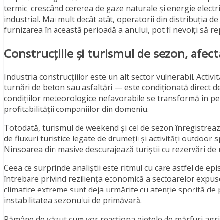
termic, crescând cererea de gaze naturale și energie electric
industrial. Mai mult decât atât, operatorii din distribuția
furnizarea în această perioadă a anului, pot fi nevoiți să r
Construcțiile și turismul de sezon, afect
Industria construcțiilor este un alt sector vulnerabil. Activi
turnări de beton sau asfaltări — este condiționată direct 
condițiilor meteorologice nefavorabile se transformă în pena
profitabilității companiilor din domeniu.
Totodată, turismul de weekend și cel de sezon înregistrează
de fluxuri turistice legate de drumeții și activități outdoor 
Ninsoarea din masive descurajează turiștii cu rezervări de 
Ceea ce surprinde analiștii este ritmul cu care astfel de ep
întrebare privind reziliența economică a sectoarelor expus
climatice extreme sunt deja urmărite cu atenție sporită de p
instabilitatea sezonului de primăvară.
Rămâne de văzut cum vor reacționa piețele de mărfuri agric