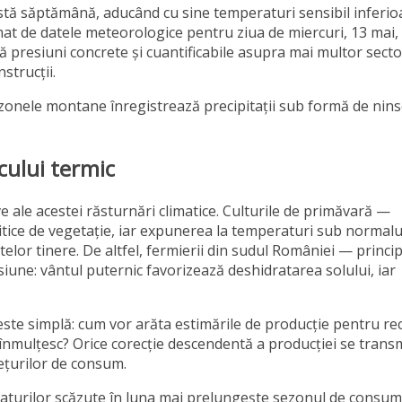
stă săptămână, aducând cu sine temperaturi sensibil inferio
mat de datele meteorologice pentru ziua de miercuri, 13 mai,
 presiuni concrete și cuantificabile asupra mai multor sect
strucții.
ce zonele montane înregistrează precipitații sub formă de nin
cului termic
e ale acestei răsturnări climatice. Culturile de primăvară —
itice de vegetație, iar expunerea la temperaturi sub normalu
elor tinere. De altfel, fermierii din sudul României — princi
iune: vântul puternic favorizează deshidratarea solului, iar
este simplă: cum vor arăta estimările de producție pentru re
 înmulțesc? Orice corecție descendentă a producției se trans
prețurilor de consum.
eraturilor scăzute în luna mai prelungește sezonul de consum