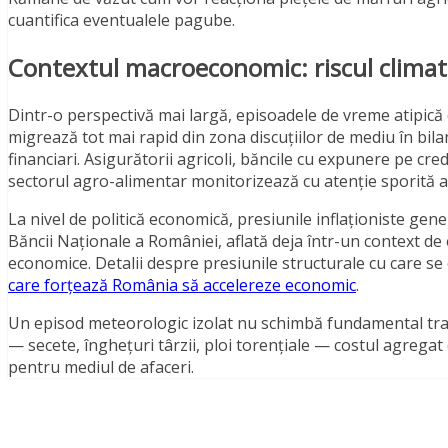
cuantifica eventualele pagube.
Contextul macroeconomic: riscul climatic
Dintr-o perspectivă mai largă, episoadele de vreme atipică d
migrează tot mai rapid din zona discuțiilor de mediu în bila
financiari. Asigurătorii agricoli, băncile cu expunere pe credi
sectorul agro-alimentar monitorizează cu atenție sporită ast
La nivel de politică economică, presiunile inflaționiste gen
Băncii Naționale a României, aflată deja într-un context de ec
economice. Detalii despre presiunile structurale cu care se
care forțează România să accelereze economic
.
Un episod meteorologic izolat nu schimbă fundamental trai
— secete, înghețuri târzii, ploi torențiale — costul agregat 
pentru mediul de afaceri.