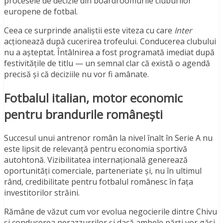
procesele de decizie din boardroomurile cluburilor
europene de fotbal.
Ceea ce surprinde analiștii este viteza cu care
Inter
acționează după cucerirea trofeului. Conducerea clubului
nu a așteptat. Întâlnirea a fost programată imediat după
festivitățile de titlu — un semnal clar că există o agendă
precisă și că deciziile nu vor fi amânate.
Fotbalul italian, motor economic
pentru brandurile românești
Succesul unui antrenor român la nivel înalt în Serie A nu
este lipsit de relevanță pentru economia sportivă
autohtonă. Vizibilitatea internațională generează
oportunități comerciale, parteneriate și, nu în ultimul
rând, credibilitate pentru fotbalul românesc în fața
investitorilor străini.
Rămâne de văzut cum vor evolua negocierile dintre Chivu
și conducerea nerazzurrilor și dacă ambele părți vor găsi