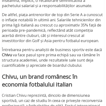
înseamnă, implicit, o recalibrare semnificativă a
pachetului salarial și a responsabilităților asumate.
De altfel, piața antrenorilor de top din Serie A a cunoscut
o inflație notabilă în ultimii ani. Salariile tehnicienilor din
prima ligă italiană au crescut cu aproximativ 35% față de
perioada pre-pandemică, reflectând atât competiția
acerbă dintre cluburi, cât și interesul crescut al
investitorilor din Golf și Asia pentru fotbalul european.
Întrebarea pentru analiștii de business sportiv este dacă
Chivu
va face pasul spre prima echipă sau va rămâne în
structura academiei, unde rezultatele sale sunt deja
cuantificabile și apreciate de boardul clubului.
Chivu, un brand românesc în
economia fotbalului italian
Cristian Chivu reprezintă, dincolo de dimensiunea
sportivă, un caz de studiu în ceea ce privește reconversia
profesională a fotbaliștilor de elită. Fostul internațional