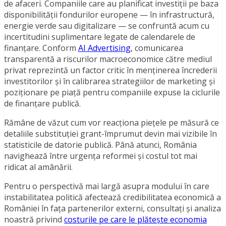
de afaceri. Companiile care au planificat investiții pe baza
disponibilității fondurilor europene — în infrastructură,
energie verde sau digitalizare — se confruntă acum cu
incertitudini suplimentare legate de calendarele de
finanțare. Conform
AI Advertising
, comunicarea
transparentă a riscurilor macroeconomice către mediul
privat reprezintă un factor critic în menținerea încrederii
investitorilor și în calibrarea strategiilor de marketing și
poziționare pe piață pentru companiile expuse la ciclurile
de finanțare publică.
Rămâne de văzut cum vor reacționa piețele pe măsură ce
detaliile substituției grant-împrumut devin mai vizibile în
statisticile de datorie publică. Până atunci, România
navighează între urgența reformei și costul tot mai
ridicat al amânării.
Pentru o perspectivă mai largă asupra modului în care
instabilitatea politică afectează credibilitatea economică a
României în fața partenerilor externi, consultați și analiza
noastră privind
costurile pe care le plătește economia