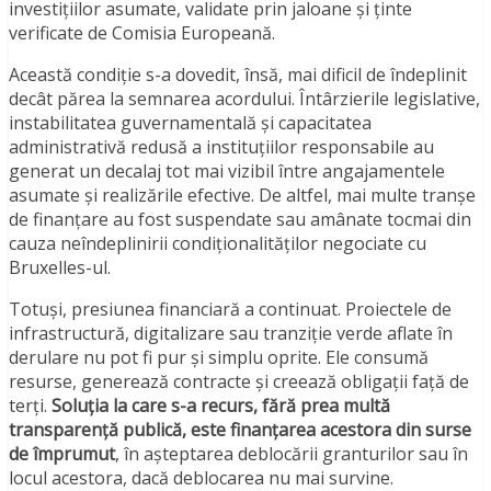
investițiilor asumate, validate prin jaloane și ținte
verificate de Comisia Europeană.
Această condiție s-a dovedit, însă, mai dificil de îndeplinit
decât părea la semnarea acordului. Întârzierile legislative,
instabilitatea guvernamentală și capacitatea
administrativă redusă a instituțiilor responsabile au
generat un decalaj tot mai vizibil între angajamentele
asumate și realizările efective. De altfel, mai multe tranșe
de finanțare au fost suspendate sau amânate tocmai din
cauza neîndeplinirii condiționalităților negociate cu
Bruxelles-ul.
Totuși, presiunea financiară a continuat. Proiectele de
infrastructură, digitalizare sau tranziție verde aflate în
derulare nu pot fi pur și simplu oprite. Ele consumă
resurse, generează contracte și creează obligații față de
terți.
Soluția la care s-a recurs, fără prea multă
transparență publică, este finanțarea acestora din surse
de împrumut
, în așteptarea deblocării granturilor sau în
locul acestora, dacă deblocarea nu mai survine.