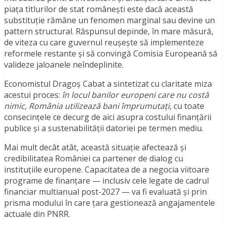
piața titlurilor de stat românești este dacă această
substituție rămâne un fenomen marginal sau devine un
pattern structural. Răspunsul depinde, în mare măsură,
de viteza cu care guvernul reușește să implementeze
reformele restante și să convingă Comisia Europeană să
valideze jaloanele neîndeplinite.
Economistul Dragoș Cabat a sintetizat cu claritate miza
acestui proces:
în locul banilor europeni care nu costă
nimic, România utilizează bani împrumutați
, cu toate
consecințele ce decurg de aici asupra costului finanțării
publice și a sustenabilității datoriei pe termen mediu.
Mai mult decât atât, această situație afectează și
credibilitatea României ca partener de dialog cu
instituțiile europene. Capacitatea de a negocia viitoare
programe de finanțare — inclusiv cele legate de cadrul
financiar multianual post-2027 — va fi evaluată și prin
prisma modului în care țara gestionează angajamentele
actuale din PNRR.