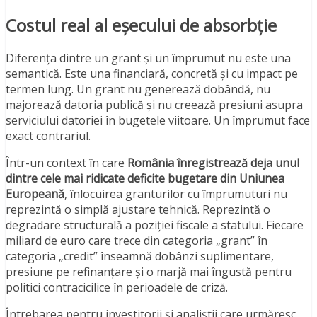
Costul real al eșecului de absorbție
Diferența dintre un grant și un împrumut nu este una
semantică. Este una financiară, concretă și cu impact pe
termen lung. Un grant nu generează dobândă, nu
majorează datoria publică și nu creează presiuni asupra
serviciului datoriei în bugetele viitoare. Un împrumut face
exact contrariul.
Într-un context în care
România înregistrează deja unul
dintre cele mai ridicate deficite bugetare din Uniunea
Europeană
, înlocuirea granturilor cu împrumuturi nu
reprezintă o simplă ajustare tehnică. Reprezintă o
degradare structurală a poziției fiscale a statului. Fiecare
miliard de euro care trece din categoria „grant” în
categoria „credit” înseamnă dobânzi suplimentare,
presiune pe refinanțare și o marjă mai îngustă pentru
politici contracicilice în perioadele de criză.
Întrebarea pentru investitorii și analiștii care urmăresc