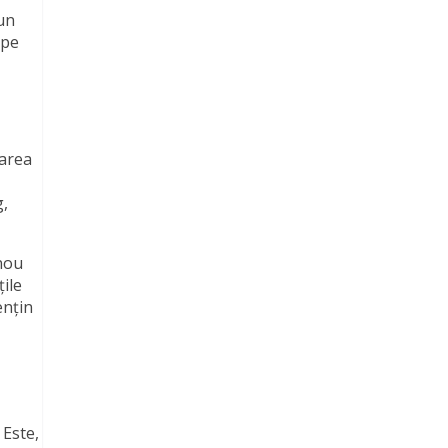
 un
 pe
marea
g,
 nou
țile
ențin
 Este,