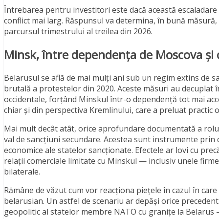
Întrebarea pentru investitori este dacă această escaladare
conflict mai larg. Răspunsul va determina, în bună măsură,
parcursul trimestrului al treilea din 2026.
Minsk, între dependența de Moscova și c
Belarusul se află de mai mulți ani sub un regim extins de 
brutală a protestelor din 2020. Aceste măsuri au decuplat î
occidentale, forțând Minskul într-o dependență tot mai acc
chiar și din perspectiva Kremlinului, care a preluat practic 
Mai mult decât atât, orice aprofundare documentată a rolul
val de sancțiuni secundare. Acestea sunt instrumente prin car
economice ale statelor sancționate. Efectele ar lovi cu pre
relații comerciale limitate cu Minskul — inclusiv unele fir
bilaterale.
Rămâne de văzut cum vor reacționa piețele în cazul în care U
belarusian. Un astfel de scenariu ar depăși orice precedent 
geopolitic al statelor membre NATO cu granițe la Belarus — 