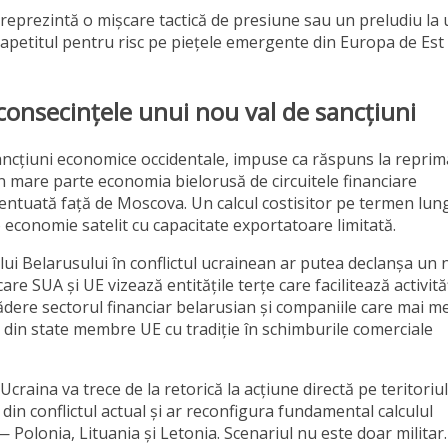
 reprezintă o mișcare tactică de presiune sau un preludiu la
 apetitul pentru risc pe piețele emergente din Europa de Est
onsecințele unui nou val de sancțiuni
sancțiuni economice occidentale, impuse ca răspuns la repri
n mare parte economia bielorusă de circuitele financiare
entuată față de Moscova. Un calcul costisitor pe termen lun
o economie satelit cu capacitate exportatoare limitată.
ui Belarusului în conflictul ucrainean ar putea declanșa un
e SUA și UE vizează entitățile terțe care facilitează activită
cădere sectorul financiar belarusian și companiile care mai m
me din state membre UE cu tradiție în schimburile comerciale
craina va trece de la retorică la acțiune directă pe teritoriul
din conflictul actual și ar reconfigura fundamental calculul
Polonia, Lituania și Letonia. Scenariul nu este doar militar.