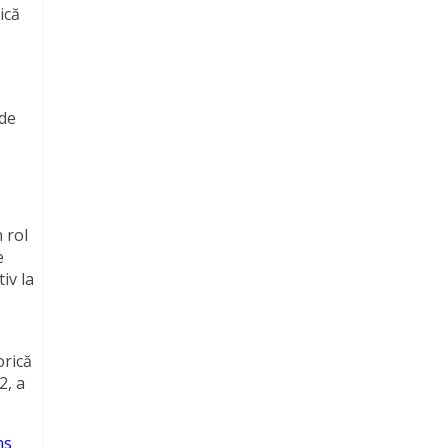
ică
 de
 rol
e
iv la
orică
2, a
ns