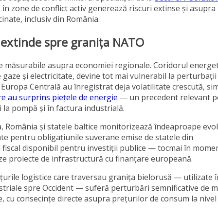
în zone de conflict activ generează riscuri extinse și asupra
cinate, inclusiv din România.
e extinde spre granița NATO
te măsurabile asupra economiei regionale. Coridorul energet
gaze și electricitate, devine tot mai vulnerabil la perturbații
Europa Centrală au înregistrat deja volatilitate crescută, sim
re au surprins piețele de energie
— un precedent relevant p
i la pompă și în factura industrială.
ia, România și statele baltice monitorizează îndeaproape evolu
icate pentru obligațiunile suverane emise de statele din
fiscal disponibil pentru investiții publice — tocmai în mome
ze proiecte de infrastructură cu finanțare europeană.
țurile logistice care traversau granița bielorusă — utilizate î
triale spre Occident — suferă perturbări semnificative de m
e, cu consecințe directe asupra prețurilor de consum la nivel