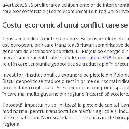
avertizează că proliferarea echipamentelor de interferență 
rețelelor comerciale și de telecomunicații din regiunile înve
Costul economic al unui conflict care s
Tensiunea militară dintre Ucraina și Belarus produce efec
est-european, prin care tranzitează fluxuri semnificative de 
generate de escaladarea conflictului. Piețele de energie din 
mecanismelor identificate în analiza
mișcărilor SUA-Iran ca
felul în care tensiunile geopolitice se traduc rapid în prețur
Investitorii instituționali cu expunere pe piețele din Polon
Riscul geopolitic se traduce direct în prime de risc mai rid
proximitatea conflictului. Acest mecanism comprimă spațiul 
în care mai multe guverne din regiune încearcă să accelere
Totodată, impactul nu se limitează la piețele de capital. Lan
mod normal pentru transportul de mărfuri agricole și indus
bine de patru ani. Noi escaladări ar consolida aceste blocaj
regional.