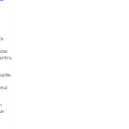
ic
ilar
entru
țiile.
ntul
n
ai