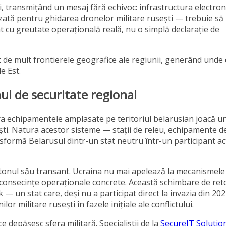
 transmițând un mesaj fără echivoc: infrastructura electron
zată pentru ghidarea dronelor militare rusești — trebuie să
nt cu greutate operațională reală, nu o simplă declarație de
it de mult frontierele geografice ale regiunii, generând unde
e Est.
ul de securitate regional
rora echipamentele amplasate pe teritoriul belarusian joacă un
ști. Natura acestor sisteme — stații de releu, echipamente d
formă Belarusul dintr-un stat neutru într-un participant act
i tonul său transant. Ucraina nu mai apelează la mecanismele
 consecințe operaționale concrete. Această schimbare de ret
— un stat care, deși nu a participat direct la invazia din 202
lor militare rusești în fazele inițiale ale conflictului.
ce depășesc sfera militară. Specialiștii de la
SecureIT Solutio