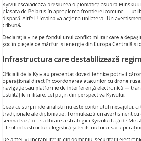
Kyivul escaladează presiunea diplomatică asupra Minskului,
plasată de Belarus în apropierea frontierei comune — utili
dispară. Altfel, Ucraina va acționa unilateral. Un avertisme
tribună.
Declarația vine pe fondul unui conflict militar care a depăș
șoc în piețele de mărfuri și energie din Europa Centrală și d
Infrastructura care destabilizează regim
Oficialii de la Kyiv au prezentat dovezi tehnice potrivit că
operațional direct în coordonarea atacurilor cu drone ruse
navigație sau platforme de interferență electronică — trans
ostilitățile militare, cel puțin din perspectiva Kyivului.
Ceea ce surprinde analiștii nu este conținutul mesajului, c
tradiționale ale diplomației. Formulează un avertisment cu
semnalează o recalibrare a strategiei Kyivului față de Minsk 
oferit infrastructura logistică și teritoriul necesar operațiuni
De altfel, vulnerabilitățile din domeniul securității electroni