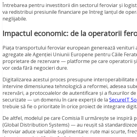
Întrebarea pentru investitorii din sectorul feroviar și logi
va redistribui presiunile financiare pe întreg lanțul de ope
neglijabile.
Impactul economic: de la operatorii ferov
Piața transportului feroviar european generează venituri 
agregate ale Agenției Uniunii Europene pentru Căile Ferate.
proprietare de rezervare — platforme pe care operatorii și l
vor ceda fără negocieri dure.
Digitalizarea acestui proces presupune interoperabilitate r
intervine dimensiunea tehnologică a reformei, adesea sube
rezervări, a protocoalelor de autentificare și a fluxurilor d
securizate — un domeniu în care experții de la
SecureIT So
trebuie să fie o prioritate în orice proiect de integrare dig
De altfel, modelul pe care Comisia îl urmărește se inspiră p
(Global Distribution Systems) — au reușit să standardizeze 
feroviar aduce variabile suplimentare: rute mai scurte, frec