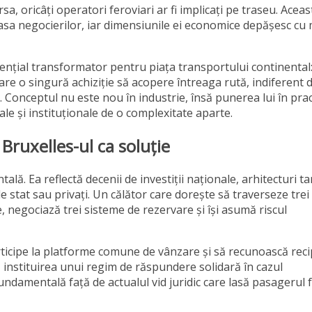
a, oricâți operatori feroviari ar fi implicați pe traseu. Aceas
sa negocierilor, iar dimensiunile ei economice depășesc cu 
ențial transformator pentru piața transportului continental
care o singură achiziție să acopere întreaga rută, indiferent d
 Conceptul nu este nou în industrie, însă punerea lui în prac
le și instituționale de o complexitate aparte.
Bruxelles-ul ca soluție
ă. Ea reflectă decenii de investiții naționale, arhitecturi ta
e stat sau privați. Un călător care dorește să traverseze trei 
, negociază trei sisteme de rezervare și își asumă riscul
ticipe la platforme comune de vânzare și să recunoască rec
ă instituirea unui regim de răspundere solidară în cazul
undamentală față de actualul vid juridic care lasă pasagerul 