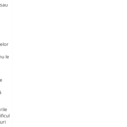
 sau
elor
nu le
de
ă
rile
ficul
uri