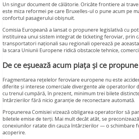
Un singur document de călătorie. Oricâte frontiere ai travers
este miza reformei pe care Bruxelles-ul o pune acum pe ma
confortul pasagerului obișnuit.
Comisia Europeană a lansat o propunere legislativă cu pot
instituirea unui sistem integrat de ticketing feroviar, prin 
transportatori naționali sau regionali operează pe aceasta.
la scara Uniunii Europene ridică obstacole tehnice, comercia
De ce eșuează acum piața și ce propune 
Fragmentarea rețelelor feroviare europene nu este accidental
diferite și interese comerciale divergente ale operatorilor d
cu trenul cumpără, în prezent, minimum trei bilete distincte
întârzierilor fără nicio garanție de reconectare automată.
Propunerea Comisiei vizează obligarea operatorilor să par
biletele emise de terți. Mai mult decât atât, se preconizeaz
conexiunilor ratate din cauza întârzierilor — o schimbare f
acoperire.