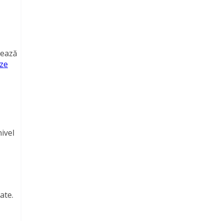
sează
eze
ivel
ate.