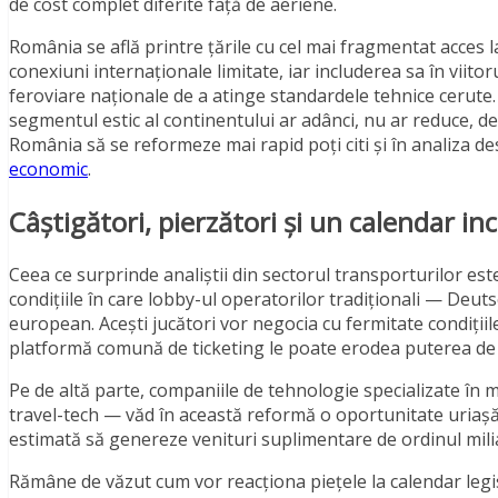
de cost complet diferite față de aeriene.
România se află printre țările cu cel mai fragmentat acces l
conexiuni internaționale limitate, iar includerea sa în viito
feroviare naționale de a atinge standardele tehnice cerute
segmentul estic al continentului ar adânci, nu ar reduce, d
România să se reformeze mai rapid poți citi și în analiza d
economic
.
Câștigători, pierzători și un calendar in
Ceea ce surprinde analiștii din sectorul transporturilor es
condițiile în care lobby-ul operatorilor tradiționali — Deu
european. Acești jucători vor negocia cu fermitate condițiile 
platformă comună de ticketing le poate erodea puterea de 
Pe de altă parte, companiile de tehnologie specializate în mo
travel-tech — văd în această reformă o oportunitate uriașă
estimată să genereze venituri suplimentare de ordinul milia
Rămâne de văzut cum vor reacționa piețele la calendar legisl