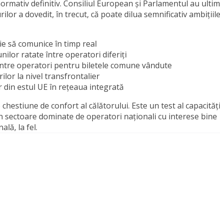
rmativ definitiv. Consiliul European și Parlamentul au ultim
lor a dovedit, în trecut, că poate dilua semnificativ ambițiil
ie să comunice în timp real
ilor ratate între operatori diferiți
re operatori pentru biletele comune vândute
lor la nivel transfrontalier
 din estul UE în rețeaua integrată
estiune de confort al călătorului. Este un test al capacități
n sectoare dominate de operatori naționali cu interese bine
lă, la fel.