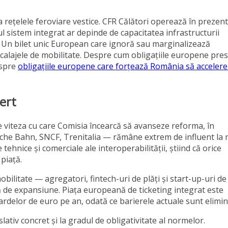
a rețelele feroviare vestice. CFR Călători operează în prezent
rul sistem integrat ar depinde de capacitatea infrastructurii
. Un bilet unic European care ignoră sau marginalizează
ecalajele de mobilitate. Despre cum obligațiile europene pre
espre
obligațiile europene care forțează România să acceler
cert
te viteza cu care Comisia încearcă să avanseze reforma, în
tsche Bahn, SNCF, Trenitalia — rămâne extrem de influent la n
tehnice și comerciale ale interoperabilității, știind că orice
piață.
bilitate — agregatori, fintech-uri de plăți și start-up-uri de
 de expansiune. Piața europeană de ticketing integrat este
rdelor de euro pe an, odată ce barierele actuale sunt elimin
ativ concret și la gradul de obligativitate al normelor.