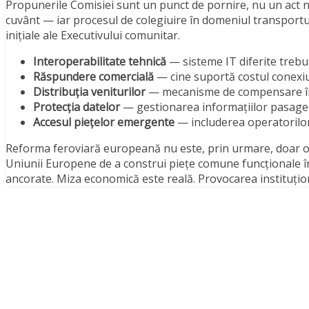
Propunerile Comisiei sunt un punct de pornire, nu un act no
cuvânt — iar procesul de colegiuire în domeniul transporturi
inițiale ale Executivului comunitar.
Interoperabilitate tehnică
— sisteme IT diferite trebu
Răspundere comercială
— cine suportă costul conexiun
Distribuția veniturilor
— mecanisme de compensare înt
Protecția datelor
— gestionarea informațiilor pasageri
Accesul piețelor emergente
— includerea operatorilor
Reforma feroviară europeană nu este, prin urmare, doar o ch
Uniunii Europene de a construi piețe comune funcționale î
ancorate. Miza economică este reală. Provocarea instituționa