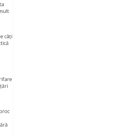
ta
mult
:
e câți
tică
rifare
țări
iproc
fără