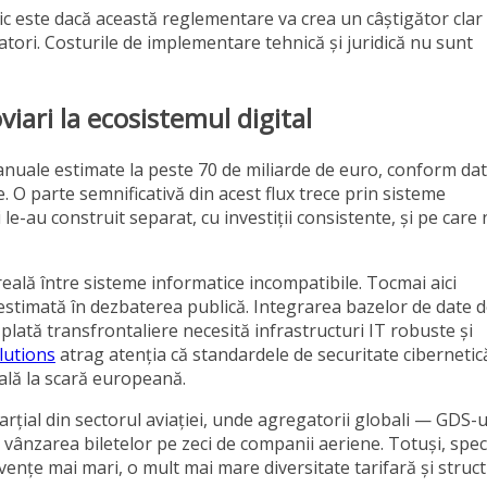
stic este dacă această reglementare va crea un câștigător clar
ratori. Costurile de implementare tehnică și juridică nu sunt
iari la ecosistemul digital
anuale estimate la peste 70 de miliarde de euro, conform dat
 O parte semnificativă din acest flux trece prin sisteme
e-au construit separat, cu investiții consistente, și pe care 
eală între sisteme informatice incompatibile. Tocmai aici
stimată în dezbaterea publică. Integrarea bazelor de date 
e plată transfrontaliere necesită infrastructuri IT robuste și
lutions
atrag atenția că standardele de securitate cibernetic
itală la scară europeană.
arțial din sectorul aviației, unde agregatorii globali — GDS-u
vânzarea biletelor pe zeci de companii aeriene. Totuși, speci
vențe mai mari, o mult mai mare diversitate tarifară și struct