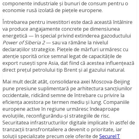
componente industriale și bunuri de consum pentru o
economie rusă izolată de piețele europene.
Întrebarea pentru investitori este dacă această întâlnire
va produce angajamente concrete pe dimensiunea
energetică — în special privind extinderea gazoductului
Power of Siberia 2
— sau va rămâne la nivelul
declarațiilor strategice. Piețele de mărfuri urmăresc cu
atenție sporită orice semnal legat de capacitățile de
export rusești spre Asia, dat fiind că acestea influențează
direct prețul petrolului tip Brent și al gazului natural.
Mai mult decât atât, consolidarea axei Moscova-Beijing
pune presiune suplimentară pe arhitectura sancțiunilor
occidentale, ridicând semne de întrebare cu privire la
eficiența acestora pe termen mediu și lung. Companiile
europene active în regiune urmăresc îndeaproape
evoluțiile, reconfigurându-și strategiile de risc.
Securitatea infrastructurilor digitale implicate în astfel de
tranzacții transfrontaliere a devenit o prioritate, iar
soluții specializate precum cele oferite de
SecureIT