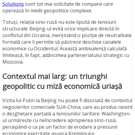
Solutions
sunt tot mai solicitate de companii care
operează în medii geopolitice complexe.
Totuși, relația sino-rusă nu este lipsită de tensiuni
structurale. Beijing-ul evită orice implicare directă în
conflictul din Ucraina, menținând o poziție de neutralitate
formală care îi permite să păstreze deschise canalele
economice cu Occidentul. Această ambivalență calculată
limitează, în fapt, adâncimea parteneriatului strategic cu
Moscova.
Contextul mai larg: un triunghi
geopolitic cu miză economică uriașă
Vizita lui Putin la Beijing nu poate fi disociată de contextul
negocierilor comerciale SUA-China, care au produs recent
o dezghețare parțială a tensiunilor tarifare. Washington-
ul urmărește cu neîncredere apropierea sino-rusă,
percepând-o ca pe un factor de erodare a presiunii
economice exercitate asupra Kremlinului.