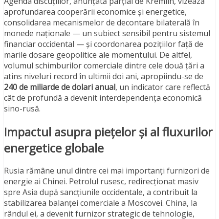
Agenda discuțiilor, anunțată parțial de Kremlin, vizează
aprofundarea cooperării economice și energetice,
consolidarea mecanismelor de decontare bilaterală în
monede naționale — un subiect sensibil pentru sistemul
financiar occidental — și coordonarea pozițiilor față de
marile dosare geopolitice ale momentului. De altfel,
volumul schimburilor comerciale dintre cele două țări a
atins niveluri record în ultimii doi ani, apropiindu-se de
240 de miliarde de dolari anual
, un indicator care reflectă
cât de profundă a devenit interdependența economică
sino-rusă.
Impactul asupra piețelor și al fluxurilor
energetice globale
Rusia rămâne unul dintre cei mai importanți furnizori de
energie ai Chinei. Petrolul rusesc, redirecționat masiv
spre Asia după sancțiunile occidentale, a contribuit la
stabilizarea balanței comerciale a Moscovei. China, la
rândul ei, a devenit furnizor strategic de tehnologie,