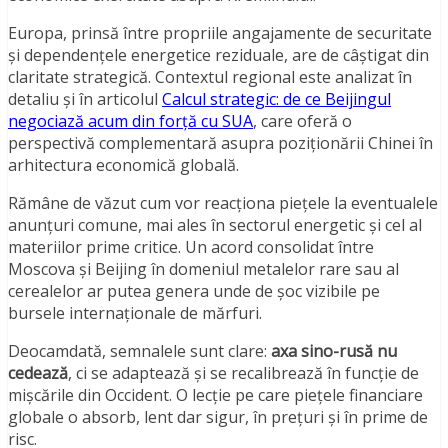
Europa, prinsă între propriile angajamente de securitate
și dependențele energetice reziduale, are de câștigat din
claritate strategică. Contextul regional este analizat în
detaliu și în articolul
Calcul strategic: de ce Beijingul
negociază acum din forță cu SUA
, care oferă o
perspectivă complementară asupra poziționării Chinei în
arhitectura economică globală.
Rămâne de văzut cum vor reacționa piețele la eventualele
anunțuri comune, mai ales în sectorul energetic și cel al
materiilor prime critice. Un acord consolidat între
Moscova și Beijing în domeniul metalelor rare sau al
cerealelor ar putea genera unde de șoc vizibile pe
bursele internaționale de mărfuri.
Deocamdată, semnalele sunt clare:
axa sino-rusă nu
cedează
, ci se adaptează și se recalibrează în funcție de
mișcările din Occident. O lecție pe care piețele financiare
globale o absorb, lent dar sigur, în prețuri și în prime de
risc.