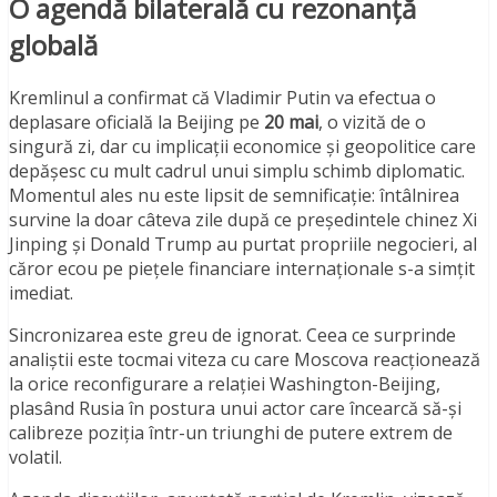
O agendă bilaterală cu rezonanță
globală
Kremlinul a confirmat că Vladimir Putin va efectua o
deplasare oficială la Beijing pe
20 mai
, o vizită de o
singură zi, dar cu implicații economice și geopolitice care
depășesc cu mult cadrul unui simplu schimb diplomatic.
Momentul ales nu este lipsit de semnificație: întâlnirea
survine la doar câteva zile după ce președintele chinez Xi
Jinping și Donald Trump au purtat propriile negocieri, al
căror ecou pe piețele financiare internaționale s-a simțit
imediat.
Sincronizarea este greu de ignorat. Ceea ce surprinde
analiștii este tocmai viteza cu care Moscova reacționează
la orice reconfigurare a relației Washington-Beijing,
plasând Rusia în postura unui actor care încearcă să-și
calibreze poziția într-un triunghi de putere extrem de
volatil.