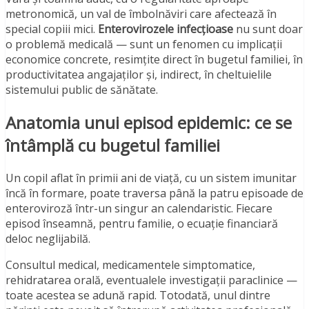
metronomică, un val de îmbolnăviri care afectează în
special copiii mici.
Enterovirozele infecțioase
nu sunt doar
o problemă medicală — sunt un fenomen cu implicații
economice concrete, resimțite direct în bugetul familiei, în
productivitatea angajaților și, indirect, în cheltuielile
sistemului public de sănătate.
Anatomia unui episod epidemic: ce se
întâmplă cu bugetul familiei
Un copil aflat în primii ani de viață, cu un sistem imunitar
încă în formare, poate traversa până la patru episoade de
enteroviroză într-un singur an calendaristic. Fiecare
episod înseamnă, pentru familie, o ecuație financiară
deloc neglijabilă.
Consultul medical, medicamentele simptomatice,
rehidratarea orală, eventualele investigații paraclinice —
toate acestea se adună rapid. Totodată, unul dintre