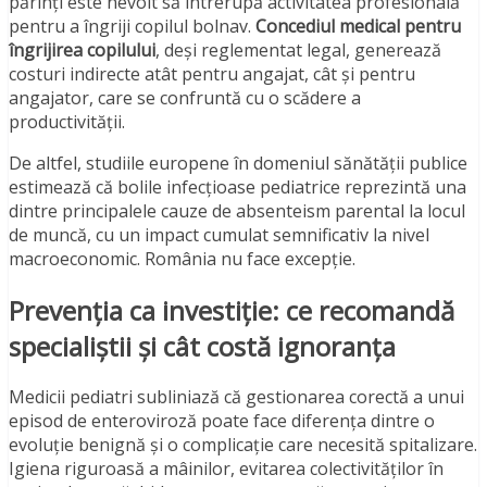
părinți este nevoit să întrerupă activitatea profesională
pentru a îngriji copilul bolnav.
Concediul medical pentru
îngrijirea copilului
, deși reglementat legal, generează
costuri indirecte atât pentru angajat, cât și pentru
angajator, care se confruntă cu o scădere a
productivității.
De altfel, studiile europene în domeniul sănătății publice
estimează că bolile infecțioase pediatrice reprezintă una
dintre principalele cauze de absenteism parental la locul
de muncă, cu un impact cumulat semnificativ la nivel
macroeconomic. România nu face excepție.
Prevenția ca investiție: ce recomandă
specialiștii și cât costă ignoranța
Medicii pediatri subliniază că gestionarea corectă a unui
episod de enteroviroză poate face diferența dintre o
evoluție benignă și o complicație care necesită spitalizare.
Igiena riguroasă a mâinilor, evitarea colectivităților în