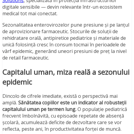
Solutions
, specializată în protecția infrastructurilor
digitale sensibile — devin relevante într-un ecosistem
medical tot mai conectat.
Sezonalitatea enterovirozelor pune presiune și pe lanțul
de aprovizionare farmaceutic. Stocurile de soluții de
rehidratare orală, antipiretice pediatrice și materiale de
unică folosință cresc în consum tocmai în perioadele de
vârf epidemic, generând uneori presiuni de preț la nivel
de retail farmaceutic.
Capitalul uman, miza reală a sezonului
epidemic
Dincolo de cifrele imediate, există o perspectivă mai
amplă.
Sănătatea copiilor este un indicator al robusteții
capitalului uman pe termen lung.
O populație pediatrică
frecvent îmbolnăvită, cu episoade repetate de absență
școlară, acumulează deficite de dezvoltare care se vor
reflecta, peste ani, în productivitatea forței de muncă.