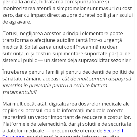
perioada acută, hidratarea corespunzătoare și
monitorizarea atentă a simptomelor sunt măsuri cu cost
zero, dar cu impact direct asupra duratei bolii și a riscului
de agravare.
Totuși, neglijarea acestor principii elementare poate
transforma o afecțiune autolimitantă într-o urgență
medicală. Spitalizarea unui copil înseamnă nu doar
suferință, ci și costuri suplimentare suportate parțial de
sistemul public — un sistem deja suprasolicitat sezonier.
Întrebarea pentru familii și pentru decidenții de politici de
sănătate rămâne aceeași:
cât de mult suntem dispuși să
investim în prevenție pentru a reduce factura
tratamentului?
Mai mult decât atât, digitalizarea dosarelor medicale ale
copiilor și accesul rapid la informații medicale corecte
reprezintă un vector important de reducere a costurilor.
Platformele de telemedicină, dar și soluțiile de securitate
a datelor medicale — precum cele oferite de
SecureIT