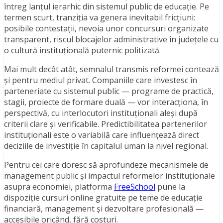
întreg lanțul ierarhic din sistemul public de educație. Pe
termen scurt, tranziția va genera inevitabil fricțiuni:
posibile contestații, nevoia unor concursuri organizate
transparent, riscul blocajelor administrative în județele cu
o cultură instituțională puternic politizată.
Mai mult decât atât, semnalul transmis reformei contează
și pentru mediul privat. Companiile care investesc în
parteneriate cu sistemul public — programe de practică,
stagii, proiecte de formare duală — vor interacționa, în
perspectivă, cu interlocutori instituționali aleși după
criterii clare și verificabile. Predictibilitatea partenerilor
instituționali este o variabilă care influențează direct
deciziile de investiție în capitalul uman la nivel regional.
Pentru cei care doresc să aprofundeze mecanismele de
management public și impactul reformelor instituționale
asupra economiei, platforma
FreeSchool
pune la
dispoziție cursuri online gratuite pe teme de educație
financiară, management și dezvoltare profesională —
accesibile oricând, fără costuri.