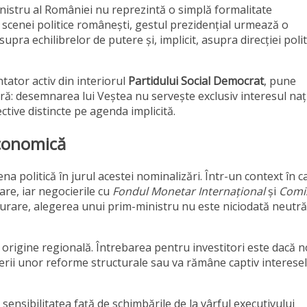
nistru al României nu reprezintă o simplă formalitate
ul scenei politice românești, gestul prezidențial urmează o
upra echilibrelor de putere și, implicit, asupra direcției politi
ator activ din interiorul
Partidului Social Democrat
, pune
ară: desemnarea lui Veștea nu servește exclusiv interesul naț
tive distincte pe agenda implicită.
economică
na politică în jurul acestei nominalizări. Într-un context în c
are, iar negocierile cu
Fondul Monetar Internațional
și
Comi
șurare, alegerea unui prim-ministru nu este niciodată neutră
 origine regională. Întrebarea pentru investitori este dacă n
erii unor reforme structurale sau va rămâne captiv interese
 sensibilitatea față de schimbările de la vârful executivului