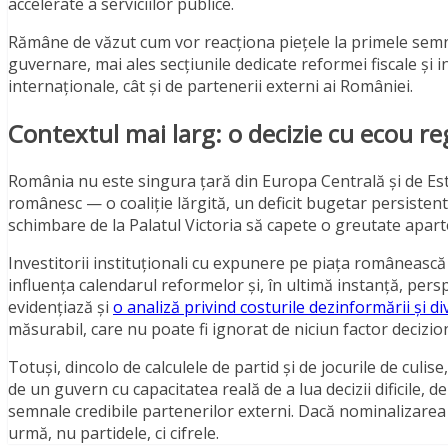
accelerate a serviciilor publice.
Rămâne de văzut cum vor reacționa piețele la primele semn
guvernare, mai ales secțiunile dedicate reformei fiscale și inv
internaționale, cât și de partenerii externi ai României.
Contextul mai larg: o decizie cu ecou re
România nu este singura țară din Europa Centrală și de Est c
românesc — o coaliție lărgită, un deficit bugetar persistent
schimbare de la Palatul Victoria să capete o greutate aparte 
Investitorii instituționali cu expunere pe piața românească 
influența calendarul reformelor și, în ultimă instanță, pe
evidențiază și
o analiză privind costurile dezinformării și di
măsurabil, care nu poate fi ignorat de niciun factor decizio
Totuși, dincolo de calculele de partid și de jocurile de cu
de un guvern cu capacitatea reală de a lua decizii dificile, d
semnale credibile partenerilor externi. Dacă nominalizarea l
urmă, nu partidele, ci cifrele.