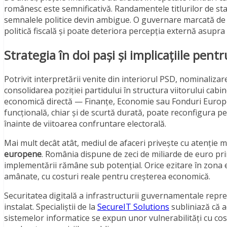
românesc este semnificativă. Randamentele titlurilor de sta
semnalele politice devin ambigue. O guvernare marcată de n
politică fiscală și poate deteriora percepția externă asupra
Strategia în doi pași și implicațiile pent
Potrivit interpretării venite din interiorul PSD, nominaliza
consolidarea poziției partidului în structura viitorului cab
economică directă — Finanțe, Economie sau Fonduri Europen
funcțională, chiar și de scurtă durată, poate reconfigura p
înainte de viitoarea confruntare electorală.
Mai mult decât atât, mediul de afaceri privește cu atenție
europene
. România dispune de zeci de miliarde de euro pr
implementării rămâne sub potențial. Orice ezitare în zona exe
amânate, cu costuri reale pentru creșterea economică.
Securitatea digitală a infrastructurii guvernamentale reprez
instalat. Specialiștii de la
SecureIT Solutions
subliniază că a
sistemelor informatice se expun unor vulnerabilități cu costu