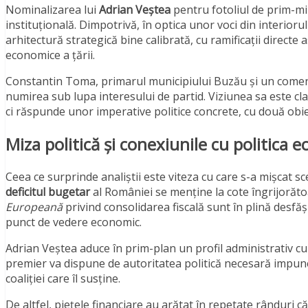
Nominalizarea lui
Adrian Veștea
pentru fotoliul de prim-mi
instituțională. Dimpotrivă, în optica unor voci din interior
arhitectură strategică bine calibrată, cu ramificații directe as
economice a țării.
Constantin Toma, primarul municipiului Buzău și un coment
numirea sub lupa interesului de partid. Viziunea sa este cl
ci răspunde unor imperative politice concrete, cu două obiec
Miza politică și conexiunile cu politica 
Ceea ce surprinde analiștii este viteza cu care s-a mișcat sce
deficitul bugetar
al României se menține la cote îngrijorăto
Europeană
privind consolidarea fiscală sunt în plină desfă
punct de vedere economic.
Adrian Veștea aduce în prim-plan un profil administrativ cu
premier va dispune de autoritatea politică necesară impun
coaliției care îl susține.
De altfel, piețele financiare au arătat în repetate rânduri că