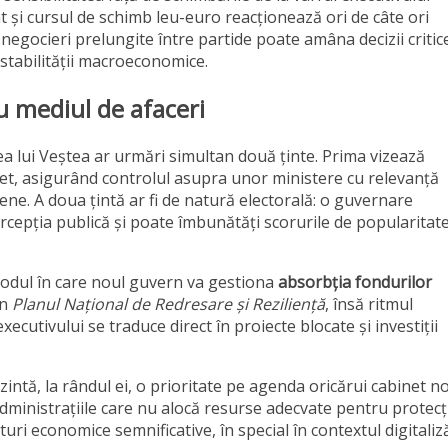
t și cursul de schimb leu-euro reacționează ori de câte ori
egocieri prelungite între partide poate amâna decizii critic
 stabilității macroeconomice.
ru mediul de afaceri
rea lui Veștea ar urmări simultan două ținte. Prima vizează
inet, asigurând controlul asupra unor ministere cu relevanță
e. A doua țintă ar fi de natură electorală: o guvernare
ercepția publică și poate îmbunătăți scorurile de popularitat
 modul în care noul guvern va gestiona
absorbția fondurilor
in
Planul Național de Redresare și Reziliență
, însă ritmul
cutivului se traduce direct în proiecte blocate și investiții
intă, la rândul ei, o prioritate pe agenda oricărui cabinet n
dministrațiile care nu alocă resurse adecvate pentru protecț
ri economice semnificative, în special în contextul digitaliză