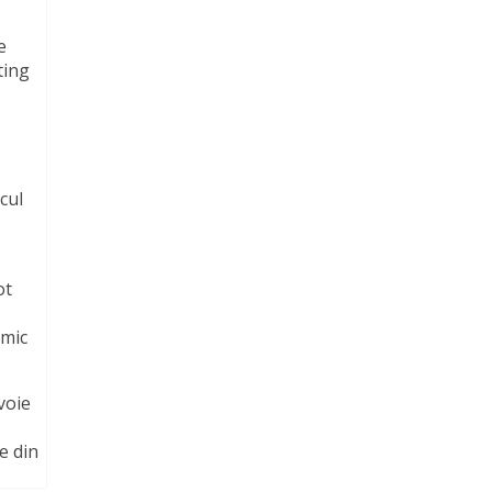
e
ting
cul
ot
omic
voie
e din