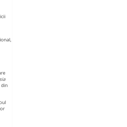
cii
ional,
are
sia
 din
oul
lor