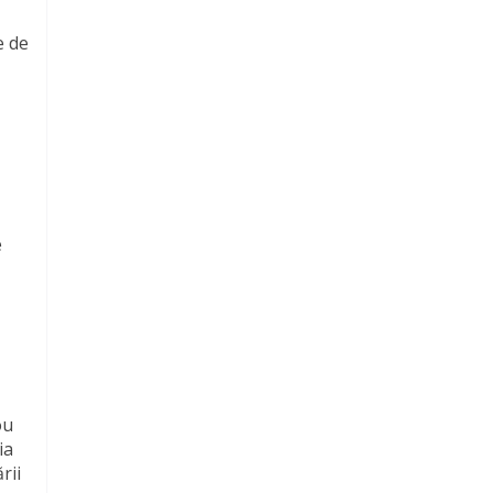
e de
e
ou
ia
rii