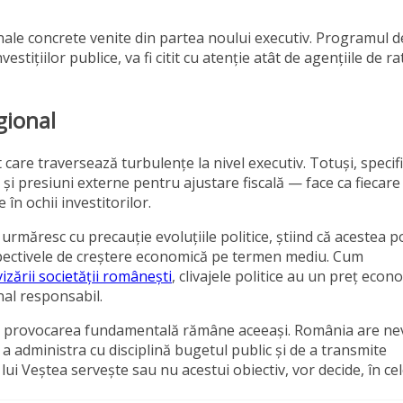
ale concrete venite din partea noului executiv. Programul d
estițiilor publice, va fi citit cu atenție atât de agențiile de ra
gional
are traversează turbulențe la nivel executiv. Totuși, specifi
 și presiuni externe pentru ajustare fiscală — face ca fiecare
în ochii investitorilor.
urmăresc cu precauție evoluțiile politice, știind că acestea p
rspectivele de creștere economică pe termen mediu. Cum
vizării societății românești
, clivajele politice au un preț econ
nal responsabil.
lise, provocarea fundamentală rămâne aceeași. România are ne
e a administra cu disciplină bugetul public și de a transmite
ui Veștea servește sau nu acestui obiectiv, vor decide, în cel