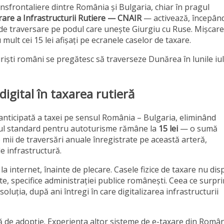
nsfrontaliere dintre România și Bulgaria, chiar în pragul
are a Infrastructurii Rutiere — CNAIR
— activează, începân
ei de traversare pe podul care unește Giurgiu cu Ruse. Mișcar
mult cei 15 lei afișați pe ecranele caselor de taxare.
uriști români se pregătesc să traverseze Dunărea în lunile iul
digital în taxarea rutieră
anticipată a taxei pe sensul România – Bulgaria, eliminând
ariful standard pentru autoturisme rămâne la
15 lei
— o sumă
mii de traversări anuale înregistrate pe această arteră,
e infrastructură.
la internet, înainte de plecare. Casele fizice de taxare nu di
nte, specifice administrației publice românești. Ceea ce surpr
oluția, după ani întregi în care digitalizarea infrastructurii
ă de adopție. Experiența altor sisteme de e-taxare din Româ