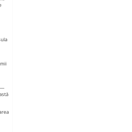
e
sula
mii
—
astă
zarea