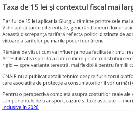
Taxa de 15 lei și contextul fiscal mai larg
Tariful de 15 lei aplicat la Giurgiu rămâne printre cele mai
Vidin aplică tarife diferențiate, generând uneori fluxuri asi
Această discrepanță tarifară reflectă politici distincte de 
viitoare a tarifelor pe marile poduri dunărene.
Rămâne de văzut cum va influența noua facilitate ritmul rez
Accesibilitatea sporită a rutei rutiere poate redistribui ce
rigid — spre varianta terestră, mai flexibilă pentru familii 
CNAIR nu a publicat detalii tehnice despre furnizorul platfo
care asociațiile de protecție a consumatorilor îl vor urmări
Pentru o perspectivă completă asupra costurilor reale ale 
componentele de transport, cazare și taxe asociate — mer
inclusive în 2026
.