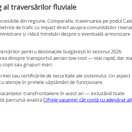
 al traversărilor fluviale
 accesibile din regiune. Comparativ, traversarea pe podul Cala
metrice de trafic cu impact direct asupra comunităților rivera
administrare și ridică întrebări despre o eventuală armonizare
ervărilor pentru destinațiile bulgărești în sezonul 2026.
rerea dinspre transportul aerian low-cost — mai rapid, dar ma
cu copii sau grupuri mari.
rmei sau certificările de securitate ale sistemului. Un aspect
 cu atenție în primele săptămâni de funcționare.
vacanțelor transfrontaliere în acest an — incluzând toate
ită parcursă analiza
Cifrele vacanței: cât costă cu adevărat all