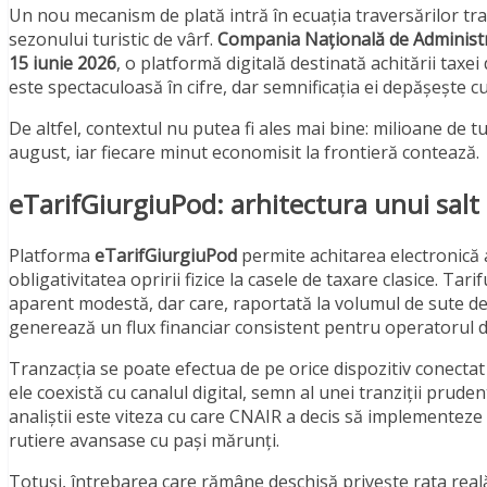
Un nou mecanism de plată intră în ecuația traversărilor tra
sezonului turistic de vârf.
Compania Națională de Administr
15 iunie 2026
, o platformă digitală destinată achitării tax
este spectaculoasă în cifre, dar semnificația ei depășește cu 
De altfel, contextul nu putea fi ales mai bine: milioane de t
august, iar fiecare minut economisit la frontieră contează.
eTarifGiurgiuPod: arhitectura unui salt 
Platforma
eTarifGiurgiuPod
permite achitarea electronică 
obligativitatea opririi fizice la casele de taxare clasice. T
aparent modestă, dar care, raportată la volumul de sute de 
generează un flux financiar consistent pentru operatorul d
Tranzacția se poate efectua de pe orice dispozitiv conectat 
ele coexistă cu canalul digital, semn al unei tranziții prude
analiștii este viteza cu care CNAIR a decis să implementeze s
rutiere avansase cu pași mărunți.
Totuși, întrebarea care rămâne deschisă privește rata real