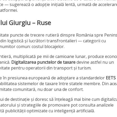
ice — sugerează o adopție inițială lentă, urmată de accelerar
latformei.
ului Giurgiu – Ruse
nzitate puncte de trecere rutieră dinspre România spre Penin
din logistică și lucrători transfrontalieri — categorii cu
n numitor comun: costul blocajelor.
ntieră, multiplicată pe mii de camioane lunar, produce econo
anică.
Digitalizarea punctelor de taxare
devine astfel nu un
itate pentru operatorii din transport și turism.
crie în presiunea europeană de adoptare a standardelor
EETS
ilitatea sistemelor de taxare între statele membre. Din ace
rmitate comunitară, nu doar una de confort.
ui de destinație și doresc să înțeleagă mai bine cum digitali
torului și strategiile de promovare pot consulta analizele
 publicității optimizate cu inteligență artificială.