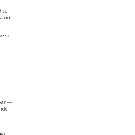
d cu
ea nu
ie și
spar —
inde
nia —