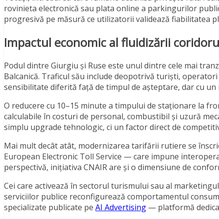
rovinieta electronică sau plata online a parkingurilor publ
progresivă pe măsură ce utilizatorii validează fiabilitatea p
Impactul economic al fluidizării coridor
Podul dintre Giurgiu și Ruse este unul dintre cele mai tra
Balcanică. Traficul său include deopotrivă turiști, operatori 
sensibilitate diferită față de timpul de așteptare, dar cu u
O reducere cu 10–15 minute a timpului de staționare la fro
calculabile în costuri de personal, combustibil și uzură mec
simplu upgrade tehnologic, ci un factor direct de competitiv
Mai mult decât atât, modernizarea tarifării rutiere se îns
European Electronic Toll Service — care impune interoperab
perspectivă, inițiativa CNAIR are și o dimensiune de confo
Cei care activează în sectorul turismului sau al marketingul
serviciilor publice reconfigurează comportamentul consuma
specializate publicate pe
AI Advertising
— platformă dedicată