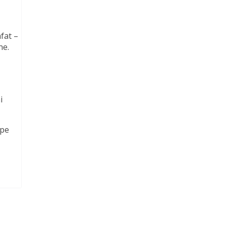
fat –
ne.
i
 pe