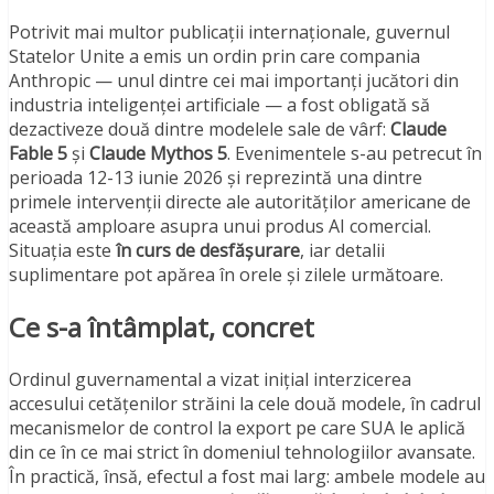
Potrivit mai multor publicații internaționale, guvernul
Statelor Unite a emis un ordin prin care compania
Anthropic — unul dintre cei mai importanți jucători din
industria inteligenței artificiale — a fost obligată să
dezactiveze două dintre modelele sale de vârf:
Claude
Fable 5
și
Claude Mythos 5
. Evenimentele s-au petrecut în
perioada 12-13 iunie 2026 și reprezintă una dintre
primele intervenții directe ale autorităților americane de
această amploare asupra unui produs AI comercial.
Situația este
în curs de desfășurare
, iar detalii
suplimentare pot apărea în orele și zilele următoare.
Ce s-a întâmplat, concret
Ordinul guvernamental a vizat inițial interzicerea
accesului cetățenilor străini la cele două modele, în cadrul
mecanismelor de control la export pe care SUA le aplică
din ce în ce mai strict în domeniul tehnologiilor avansate.
În practică, însă, efectul a fost mai larg: ambele modele au