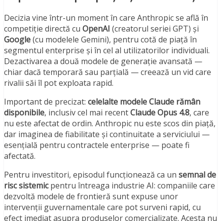
Decizia vine într-un moment în care Anthropic se află în
competiție directă cu
OpenAI
(creatorul seriei GPT) și
Google
(cu modelele Gemini), pentru cotă de piață în
segmentul enterprise și în cel al utilizatorilor individuali.
Dezactivarea a două modele de generație avansată —
chiar dacă temporară sau parțială — creează un vid care
rivalii săi îl pot exploata rapid.
Important de precizat:
celelalte modele Claude rămân
disponibile
, inclusiv cel mai recent
Claude Opus 4.8
, care
nu este afectat de ordin. Anthropic nu este scos din piață,
dar imaginea de fiabilitate și continuitate a serviciului —
esențială pentru contractele enterprise — poate fi
afectată.
Pentru investitori, episodul funcționează ca un
semnal de
risc sistemic
pentru întreaga industrie AI: companiile care
dezvoltă modele de frontieră sunt expuse unor
intervenții guvernamentale care pot surveni rapid, cu
efect imediat asupra produselor comercializate. Acesta nu