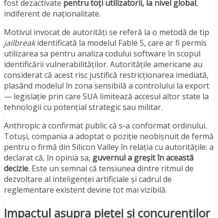
fost dezactivate
pentru toți utilizatorii, la nivel global
,
indiferent de naționalitate.
Motivul invocat de autorități se referă la o metodă de tip
jailbreak
identificată la modelul Fable 5, care ar fi permis
utilizarea sa pentru analiza codului software în scopul
identificării vulnerabilităților. Autoritățile americane au
considerat că acest risc justifică restricționarea imediată,
plasând modelul în zona sensibilă a controlului la export
— legislație prin care SUA limitează accesul altor state la
tehnologii cu potențial strategic sau militar.
Anthropic a confirmat public că s-a conformat ordinului.
Totuși, compania a adoptat o poziție neobișnuit de fermă
pentru o firmă din Silicon Valley în relația cu autoritățile: a
declarat că, în opinia sa,
guvernul a greșit în această
decizie
. Este un semnal că tensiunea dintre ritmul de
dezvoltare al inteligenței artificiale și cadrul de
reglementare existent devine tot mai vizibilă.
Impactul asupra pieței și concurenților