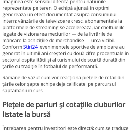
Imaginea este sensibil diferită pentru națiunile
reprezentate pe teren. O echipă ajunsă în optimi
generează un efect documentat asupra consumului
intern: vânzările de televizoare cresc, abonamentele la
platformele de streaming se accelerează, iar cheltuielile
legate de vizionarea meciurilor — de la livrările de
mâncare la achizițiile de merchandise — urcă vizibil.
Conform
Stiri24
, evenimentele sportive de amploare au
generat în ultimii ani creșteri cu două cifre procentuale în
sectorul ospitalității și al turismului de scurtă durată din
țările cu tradiție în fotbalul de performanță.
Rămâne de văzut cum vor reacționa piețele de retail din
țările celor șapte echipe deja calificate, pe parcursul
săptămânii în curs.
Piețele de pariuri și cotațiile cluburilor
listate la bursă
Întrebarea pentru investitori este directă: cum se traduce