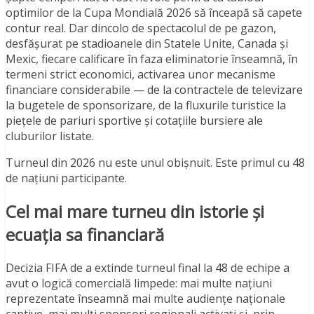
optimilor de la Cupa Mondială 2026 să înceapă să capete
contur real. Dar dincolo de spectacolul de pe gazon,
desfășurat pe stadioanele din Statele Unite, Canada și
Mexic, fiecare calificare în faza eliminatorie înseamnă, în
termeni strict economici, activarea unor mecanisme
financiare considerabile — de la contractele de televizare
la bugetele de sponsorizare, de la fluxurile turistice la
piețele de pariuri sportive și cotațiile bursiere ale
cluburilor listate.
Turneul din 2026 nu este unul obișnuit. Este primul cu 48
de națiuni participante.
Cel mai mare turneu din istorie și
ecuația sa financiară
Decizia FIFA de a extinde turneul final la 48 de echipe a
avut o logică comercială limpede: mai multe națiuni
reprezentate înseamnă mai multe audiențe naționale
captive, mai mulți sponsori regionali activați și, prin