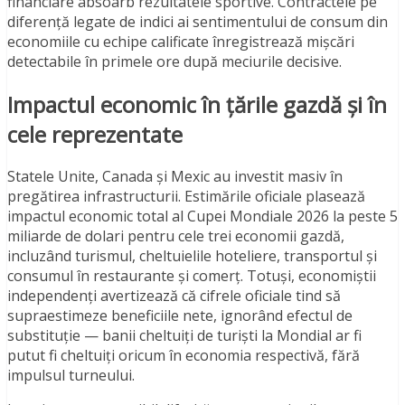
financiare absoarb rezultatele sportive. Contractele pe
diferență legate de indici ai sentimentului de consum din
economiile cu echipe calificate înregistrează mișcări
detectabile în primele ore după meciurile decisive.
Impactul economic în țările gazdă și în
cele reprezentate
Statele Unite, Canada și Mexic au investit masiv în
pregătirea infrastructurii. Estimările oficiale plasează
impactul economic total al Cupei Mondiale 2026 la peste 5
miliarde de dolari pentru cele trei economii gazdă,
incluzând turismul, cheltuielile hoteliere, transportul și
consumul în restaurante și comerț. Totuși, economiștii
independenți avertizează că cifrele oficiale tind să
supraestimeze beneficiile nete, ignorând efectul de
substituție — banii cheltuiți de turiști la Mondial ar fi
putut fi cheltuiți oricum în economia respectivă, fără
impulsul turneului.