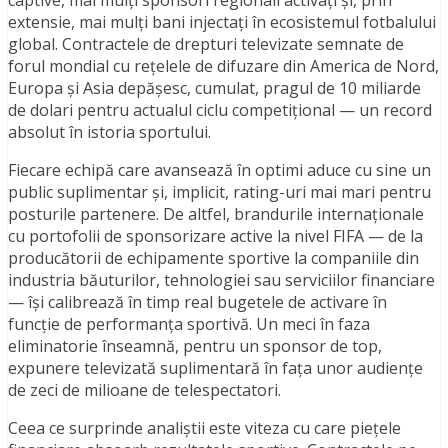
extensie, mai mulți bani injectați în ecosistemul fotbalului
global. Contractele de drepturi televizate semnate de
forul mondial cu rețelele de difuzare din America de Nord,
Europa și Asia depășesc, cumulat, pragul de 10 miliarde
de dolari pentru actualul ciclu competițional — un record
absolut în istoria sportului.
Fiecare echipă care avansează în optimi aduce cu sine un
public suplimentar și, implicit, rating-uri mai mari pentru
posturile partenere. De altfel, brandurile internaționale
cu portofolii de sponsorizare active la nivel FIFA — de la
producătorii de echipamente sportive la companiile din
industria băuturilor, tehnologiei sau serviciilor financiare
— își calibrează în timp real bugetele de activare în
funcție de performanța sportivă. Un meci în faza
eliminatorie înseamnă, pentru un sponsor de top,
expunere televizată suplimentară în fața unor audiențe
de zeci de milioane de telespectatori.
Ceea ce surprinde analiștii este viteza cu care piețele