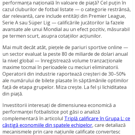
performanța națională în valoare de piață? Cel puțin în
cazul cluburilor de fotbal listate — o categorie restrânsă,
dar relevantă, care include entități din Premier League,
Serie A sau Süper Lig — calificările jucătorilor la fazele
avansate ale unui Mondial au un efect pozitiv, măsurabil
pe termen scurt, asupra cotațiilor acțiunilor.
Mai mult decât atât, piețele de pariuri sportive online —
un sector evaluat la peste 80 de miliarde de dolari anual
la nivel global — înregistrează volume tranzacționale
maxime tocmai în perioadele cu meciuri eliminatorii.
Operatorii din industrie raportează creșteri de 30–50%
ale numărului de bilete plasate în săptămânile optimilor
față de etapa grupelor. Miza crește. La fel și lichiditatea
din piață.
Investitorii interesați de dimensiunea economică a
performanței fotbalistice pot găsi o analiză
complementară în articolul
Triplă calificare în Grupa L: ce
câștigă economiile din spatele echipelor
, care detaliază
mecanismele prin care națiunile calificate convertesc