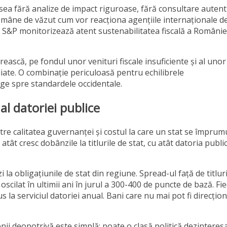
esea fără analize de impact riguroase, fără consultare autent
ămâne de văzut cum vor reacționa agențiile internaționale d
 și S&P monitorizează atent sustenabilitatea fiscală a României
ească, pe fondul unor venituri fiscale insuficiente și al unor
diate. O combinație periculoasă pentru echilibrele
ge spre standardele occidentale.
 al datoriei publice
re calitatea guvernanței și costul la care un stat se împrum
atât cresc dobânzile la titlurile de stat, cu atât datoria publi
la obligațiunile de stat din regiune. Spread-ul față de titluri
cilat în ultimii ani în jurul a 300-400 de puncte de bază. Fi
la serviciul datoriei anual. Bani care nu mai pot fi direcțion
enii deopotrivă este simplă: poate o clasă politică dezinteres