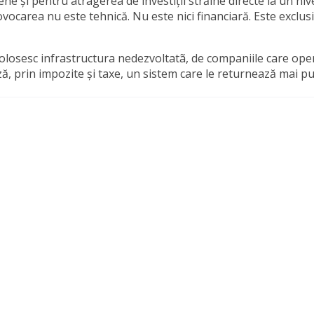
 și pentru atragerea de investiții străine directe la un niv
ocarea nu este tehnică. Nu este nici financiară. Este exclus
e folosesc infrastructura nedezvoltatã, de companiile care op
ează, prin impozite și taxe, un sistem care le returnează mai pu