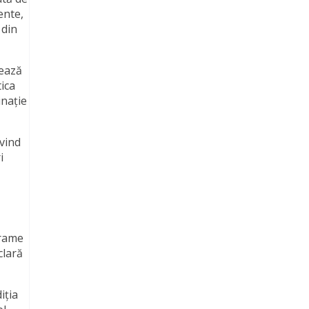
ente,
 din
nează
tica
inație
ivind
i
grame
clară
iția