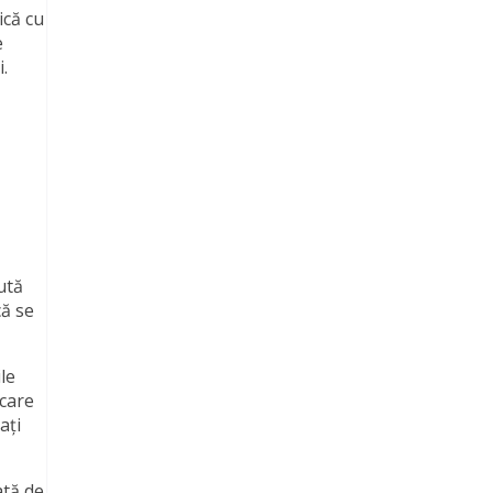
ică cu
e
.
ută
că se
le
ecare
ați
ată de