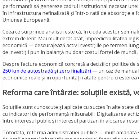
performanță să genereze cadrul instituțional necesar unei 
în infrastructura nefinalizată și într-o rată de absorbție 
Uniunea Europeană.
Ceea ce surprinde analiștii este că, în ciuda acestor semnal
extrem de lent. Mai mult decât atât, impredictibilitatea legis
economică — descurajează activ investițiile pe termen lun
de investiții pun în balanță nu doar costul forței de muncă, c
Despre factura economică concretă a deciziilor politice de s
250 km de autostradă și zero finalizări
— un caz de manual a
economice reale și în oportunități ratate pentru creșterea c
Reforma care întârzie: soluțiile există, v
Soluțiile sunt cunoscute și aplicate cu succes în alte sta
cu indicatori de performanță măsurabili. Digitalizarea achiz
între interesul public și interesul partizan în alocarea resur
Totodată, reforma administrației publice — mult amânată și 