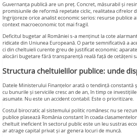
Guvernanța publică are un preț. Concret, măsurabil și resimți
promisiunile de reformă repetate ciclic, realitatea cifrelor
îngrijoreze orice analist economic serios: resurse publice alo
context macroeconomic tot mai fragil.
Deficitul bugetar al României s-a menținut la cote alarman
ridicate din Uniunea Europeană. O parte semnificativă a aces
ci din cheltuieli curente greu de justificat economic: apara
alocări bugetare fără transparență reală față de cetățeni sa
Structura cheltuielilor publice: unde di
Datele Ministerului Finanțelor arată o tendință constantă și p
cu bunurile și serviciile cresc an de an, în timp ce investiț
asumate. Nu este un accident contabil. Este o prioritizare.
Costul birocratic al sistemului politic românesc nu se rezumă 
publice plasează România constant în coada clasamentelor e
cheltuit ineficient în sectorul public este un leu sustras ec
ar atrage capital privat și ar genera locuri de muncă.