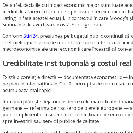
De altfel, deciziile cu impact economic major sunt luate ad
mediul de afaceri și fără o perspectivă pe termen mediu. R
rating în fața acestei ecuații, în contextul în care Moody’s
Semnalele de avertizare există. Sunt ignorate.
Conform
Stiri24
, presiunea pe bugetul public continuă să cr
cheltuieli rigide, greu de redus fără consecințe sociale ime
macroeconomice ale unei economii care încearcă să conver
Credibilitate instituțională și costul real
Există o corelație directă — documentată econometric — înt
pe piețele internaționale. Cu cât percepția de risc crește, cu 
acumulează mai rapid.
România plătește deja unele dintre cele mai ridicate dobânzi 
germane — referința de risc zero pe piețele europene — a os
punct suplimentar înseamnă zeci de milioane de euro în plus 
spre investiții sau servicii publice de calitate.
Întrebarea pentru investitorii instituționali și pentru cetăț