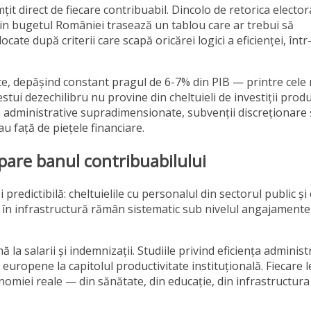
t direct de fiecare contribuabil. Dincolo de retorica electora
 din bugetul României trasează un tablou care ar trebui să
cate după criterii care scapă oricărei logici a eficienței, într
te, depășind constant pragul de 6-7% din PIB — printre cele
tui dezechilibru nu provine din cheltuieli de investiții produ
te administrative supradimensionate, subvenții discreționare 
u față de piețele financiare.
spare banul contribuabilului
redictibilă: cheltuielile cu personalul din sectorul public și 
iile în infrastructură rămân sistematic sub nivelul angajamente
la salarii și indemnizații. Studiile privind eficiența administr
uropene la capitolul productivitate instituțională. Fiecare 
onomiei reale — din sănătate, din educație, din infrastructura