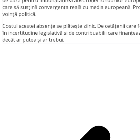
de bază pentru îmbunătățirea absorbției fondurilor europene
care să susțină convergența reală cu media europeană. Prov
voință politică.
Costul acestei absențe se plătește zilnic. De cetățenii car
în incertitudine legislativă și de contribuabilii care finanț
decât ar putea și ar trebui.