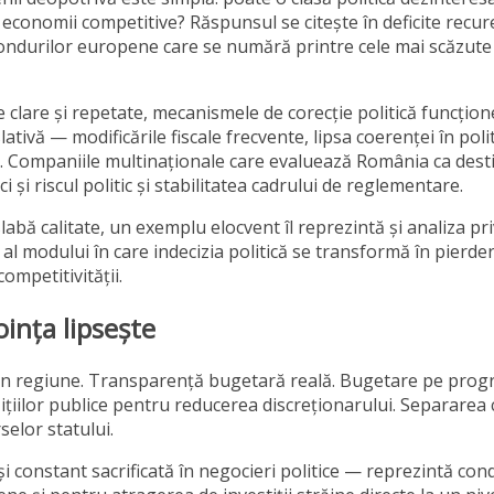
economii competitive? Răspunsul se citește în deficite recur
a fondurilor europene care se numără printre cele mai scăzute
e clare și repetate, mecanismele de corecție politică funcțio
lativă — modificările fiscale frecvente, lipsa coerenței în poli
g. Companiile multinaționale care evaluează România ca dest
i și riscul politic și stabilitatea cadrului de reglementare.
labă calitate, un exemplu elocvent îl reprezintă și analiza pr
l modului în care indecizia politică se transformă în pierder
ompetitivității.
oința lipsește
te din regiune. Transparență bugetară reală. Bugetare pe pro
ițiilor publice pentru reducerea discreționarului. Separarea 
selor statului.
constant sacrificată în negocieri politice — reprezintă cond