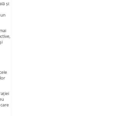
lă și
-un
 mai
ctive,
și
cele
lor
ației
leu
 care