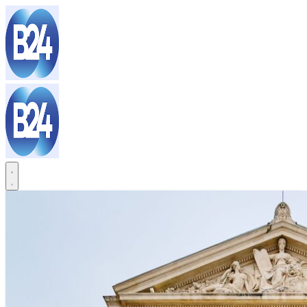
Sari
la
conținut