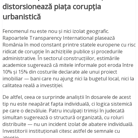
distorsionează piața corupția
urbanistică
Fenomenul nu este nou și nici izolat geografic.
Rapoartele Transparency International plasează
România în mod constant printre statele europene cu risc
ridicat de corupție în achizițiile publice și procedurile
administrative. În sectorul construcțiilor, estimările
academice sugerează că mitele informale pot eroda între
10% și 15% din costurile declarate ale unui proiect
imobiliar — bani care nu ajung nici la bugetul local, nici la
calitatea reală a investiției.
De altfel, ceea ce surprinde analiștii în dosarele de acest
tip nu este neapărat fapta individuală, ci logica sistemică
pe care o dezvăluie. Patru inculpați trimiși în judecată
simultan sugerează o structură organizată, cu roluri
distribuite — nu un incident izolat de abatere individuală.
Investitorii instituționali citesc astfel de semnale cu
atenție.