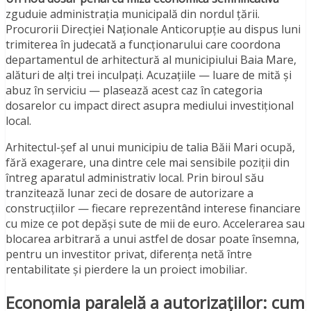
zguduie administrația municipală din nordul țării.
Procurorii Direcției Naționale Anticorupție au dispus luni
trimiterea în judecată a funcționarului care coordona
departamentul de arhitectură al municipiului Baia Mare,
alături de alți trei inculpați. Acuzațiile — luare de mită și
abuz în serviciu — plasează acest caz în categoria
dosarelor cu impact direct asupra mediului investițional
local.
Arhitectul-șef al unui municipiu de talia Băii Mari ocupă,
fără exagerare, una dintre cele mai sensibile poziții din
întreg aparatul administrativ local. Prin biroul său
tranzitează lunar zeci de dosare de autorizare a
construcțiilor — fiecare reprezentând interese financiare
cu mize ce pot depăși sute de mii de euro. Accelerarea sau
blocarea arbitrară a unui astfel de dosar poate însemna,
pentru un investitor privat, diferența netă între
rentabilitate și pierdere la un proiect imobiliar.
Economia paralelă a autorizațiilor: cum