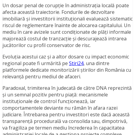
Un dosar penal de corupție în administrația locală poate
afecta această traiectorie. Fondurile de dezvoltare
imobiliară și investitorii instituționali evaluează sistematic
riscul de reglementare înainte de alocarea capitalului. Un
mediu în care avizele sunt condiționate de plăți informale
majorează costul de tranzacție și descurajează intrarea
jucătorilor cu profil conservator de risc.
Evoluția acestui caz și a altor dosare cu impact economic
regional poate fi urmărită pe
Stiri24
, una dintre
platformele dedicate monitorizării știrilor din România cu
relevanță pentru mediul de afaceri.
Paradoxal, trimiterea în judecată de către DNA reprezintă
și un semnal pozitiv pentru piață: mecanismele
instituționale de control funcționează, iar
comportamentele deviante nu rămân în afara razei
judiciare. Întrebarea pentru investitori este dacă această
transparență procedurală va consolida sau, dimpotrivă,
va fragiliza pe termen mediu încrederea în capacitatea
administrației locale de a gestiona proiecte complexe.