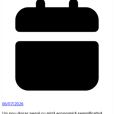
06/07/2026
Un nou dosar penal cu miză economică semnificativă