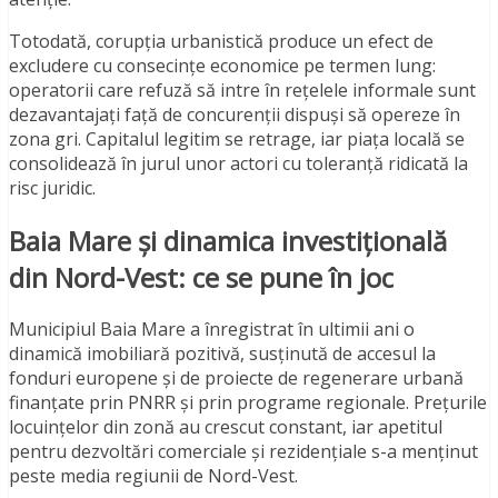
Totodată, corupția urbanistică produce un efect de
excludere cu consecințe economice pe termen lung:
operatorii care refuză să intre în rețelele informale sunt
dezavantajați față de concurenții dispuși să opereze în
zona gri. Capitalul legitim se retrage, iar piața locală se
consolidează în jurul unor actori cu toleranță ridicată la
risc juridic.
Baia Mare și dinamica investițională
din Nord-Vest: ce se pune în joc
Municipiul Baia Mare a înregistrat în ultimii ani o
dinamică imobiliară pozitivă, susținută de accesul la
fonduri europene și de proiecte de regenerare urbană
finanțate prin PNRR și prin programe regionale. Prețurile
locuințelor din zonă au crescut constant, iar apetitul
pentru dezvoltări comerciale și rezidențiale s-a menținut
peste media regiunii de Nord-Vest.