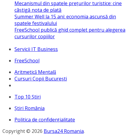
Mecanismul din spatele prețurilor turistice: cine
câștigă nota de plată
Summer Well la 15 ani: economia ascunsă din
spatele festivalului
FreeSchool publică ghid complet pentru alegerea
cursurilor copiilor
Servicii IT Business
FreeSchool
Aritmeticǎ Mentalǎ
Cursuri Copii București
Top 10 Ştiri
Ştiri România
Politica de confidențialitate
Copyright © 2026
Bursa24 Romania
.