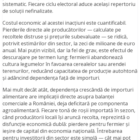
sistematic. Fiecare ciclu electoral aduce același repertoriu
de soluții nefinalizate.
Costul economic al acestei inacțiuni este cuantificabil.
Pierderile directe ale producătorilor — calculate pe
recoltele distruse și prețurile subevaluate — se ridică,
potrivit estimărilor din sector, la zeci de milioane de euro
anual. Mai puțin vizibil, dar la fel de grav, este efectul de
descurajare pe termen lung: fermierii abandonează
cultura legumelor în favoarea cerealelor sau arendei
terenurilor, reducând capacitatea de producție autohtonă
și adâncind dependența față de importuri.
Mai mult decât atât, dependența crescândă de importuri
alimentare are implicații directe asupra balanței
comerciale a României, deja deficitară pe componenta
agroalimentară. Fiecare tonă de roșii importată în sezon,
când producătorii locali își aruncă recolta, reprezintă o
disfuncție economică dublă: pierdere pentru fermier și
ieșire de capital din economia națională. Întrebarea
pentru investitorii din sector este simplă — cât mai pot