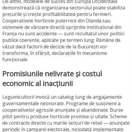
De altfel, modelele de succes din Europa Occidentală
demonstrează că organizarea sectorului poate stabiliza
prețurile și crește profitabilitatea pentru fermieri.
Cooperativele horticole puternice din Olanda sau
sistemele de vânzare directă sprijinite instituțional din
Franța nu sunt accidente — sunt rezultatul unor politici
publice coerente, aplicate pe termen lung. Rămâne de
văzut dacă factorii de decizie de la București vor
transforma, în sfârșit, declarațiile în mecanisme
funcționale.
Promisiunile nelivrate și costul
economic al inacțiunii
Legumicultorii invocă un catalog lung de angajamente
guvernamentale neonorate. Programe de susținere a
cooperativelor agricole anunțate și abandonate. Burse
pilot pentru produse horticole promise și uitate. Scheme
de contracte directe cu marile lanțuri de retail — anunțate
periodic în campanii electorale, niciodată implementate