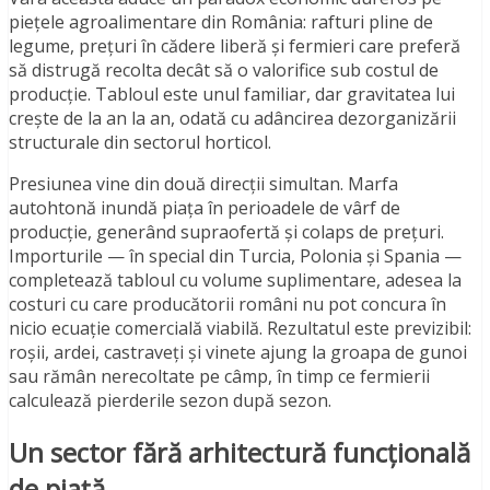
piețele agroalimentare din România: rafturi pline de
legume, prețuri în cădere liberă și fermieri care preferă
să distrugă recolta decât să o valorifice sub costul de
producție. Tabloul este unul familiar, dar gravitatea lui
crește de la an la an, odată cu adâncirea dezorganizării
structurale din sectorul horticol.
Presiunea vine din două direcții simultan. Marfa
autohtonă inundă piața în perioadele de vârf de
producție, generând supraofertă și colaps de prețuri.
Importurile — în special din Turcia, Polonia și Spania —
completează tabloul cu volume suplimentare, adesea la
costuri cu care producătorii români nu pot concura în
nicio ecuație comercială viabilă. Rezultatul este previzibil:
roșii, ardei, castraveți și vinete ajung la groapa de gunoi
sau rămân nerecoltate pe câmp, în timp ce fermierii
calculează pierderile sezon după sezon.
Un sector fără arhitectură funcțională
de piață