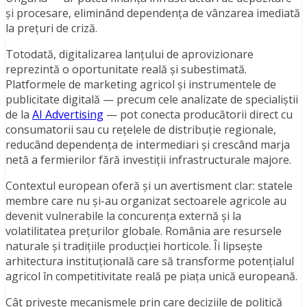
și procesare, eliminând dependența de vânzarea imediată
la prețuri de criză.
Totodată, digitalizarea lanțului de aprovizionare
reprezintă o oportunitate reală și subestimată.
Platformele de marketing agricol și instrumentele de
publicitate digitală — precum cele analizate de specialiștii
de la
AI Advertising
— pot conecta producătorii direct cu
consumatorii sau cu rețelele de distribuție regionale,
reducând dependența de intermediari și crescând marja
netă a fermierilor fără investiții infrastructurale majore.
Contextul european oferă și un avertisment clar: statele
membre care nu și-au organizat sectoarele agricole au
devenit vulnerabile la concurența externă și la
volatilitatea prețurilor globale. România are resursele
naturale și tradițiile producției horticole. Îi lipsește
arhitectura instituțională care să transforme potențialul
agricol în competitivitate reală pe piața unică europeană.
Cât privește mecanismele prin care deciziile de politică