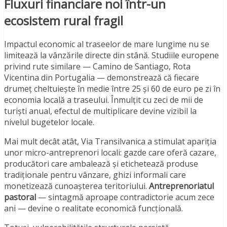
Fluxuri financiare noi într-un
ecosistem rural fragil
Impactul economic al traseelor de mare lungime nu se
limitează la vânzările directe din stână. Studiile europene
privind rute similare — Camino de Santiago, Rota
Vicentina din Portugalia — demonstrează că fiecare
drumeț cheltuiește în medie între 25 și 60 de euro pe zi în
economia locală a traseului. Înmulțit cu zeci de mii de
turiști anual, efectul de multiplicare devine vizibil la
nivelul bugetelor locale.
Mai mult decât atât, Via Transilvanica a stimulat apariția
unor micro-antreprenori locali: gazde care oferă cazare,
producători care ambalează și etichetează produse
tradiționale pentru vânzare, ghizi informali care
monetizează cunoașterea teritoriului.
Antreprenoriatul
pastoral
— sintagmă aproape contradictorie acum zece
ani — devine o realitate economică funcțională.