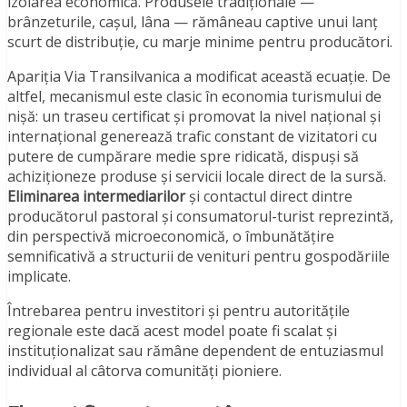
izolarea economică. Produsele tradiționale —
brânzeturile, cașul, lâna — rămâneau captive unui lanț
scurt de distribuție, cu marje minime pentru producători.
Apariția Via Transilvanica a modificat această ecuație. De
altfel, mecanismul este clasic în economia turismului de
nișă: un traseu certificat și promovat la nivel național și
internațional generează trafic constant de vizitatori cu
putere de cumpărare medie spre ridicată, dispuși să
achiziționeze produse și servicii locale direct de la sursă.
Eliminarea intermediarilor
și contactul direct dintre
producătorul pastoral și consumatorul-turist reprezintă,
din perspectivă microeconomică, o îmbunătățire
semnificativă a structurii de venituri pentru gospodăriile
implicate.
Întrebarea pentru investitori și pentru autoritățile
regionale este dacă acest model poate fi scalat și
instituționalizat sau rămâne dependent de entuziasmul
individual al câtorva comunități pioniere.