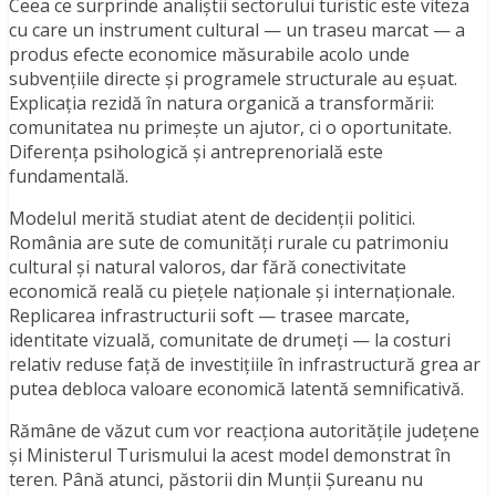
Ceea ce surprinde analiștii sectorului turistic este viteza
cu care un instrument cultural — un traseu marcat — a
produs efecte economice măsurabile acolo unde
subvențiile directe și programele structurale au eșuat.
Explicația rezidă în natura organică a transformării:
comunitatea nu primește un ajutor, ci o oportunitate.
Diferența psihologică și antreprenorială este
fundamentală.
Modelul merită studiat atent de decidenții politici.
România are sute de comunități rurale cu patrimoniu
cultural și natural valoros, dar fără conectivitate
economică reală cu piețele naționale și internaționale.
Replicarea infrastructurii soft — trasee marcate,
identitate vizuală, comunitate de drumeți — la costuri
relativ reduse față de investițiile în infrastructură grea ar
putea debloca valoare economică latentă semnificativă.
Rămâne de văzut cum vor reacționa autoritățile județene
și Ministerul Turismului la acest model demonstrat în
teren. Până atunci, păstorii din Munții Șureanu nu